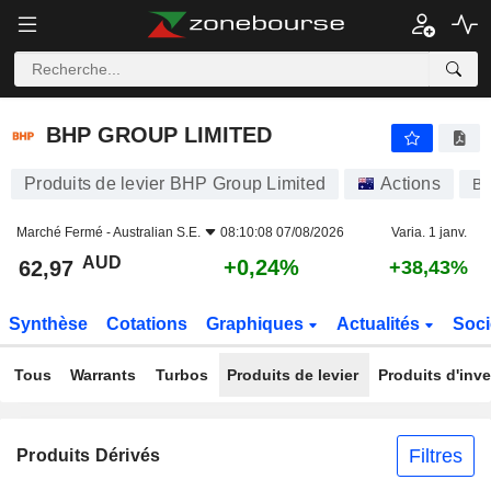
BHP GROUP LIMITED
62,97
$
+0,24%
BHP GROUP LIMITED
Produits de levier BHP Group Limited
Actions
B
Marché Fermé -
Australian S.E.
08:10:08 07/08/2026
Varia. 1 janv.
AUD
+0,24%
62,97
+38,43%
Synthèse
Cotations
Graphiques
Actualités
Soci
Tous
Warrants
Turbos
Produits de levier
Produits d'inv
Filtres
Produits Dérivés