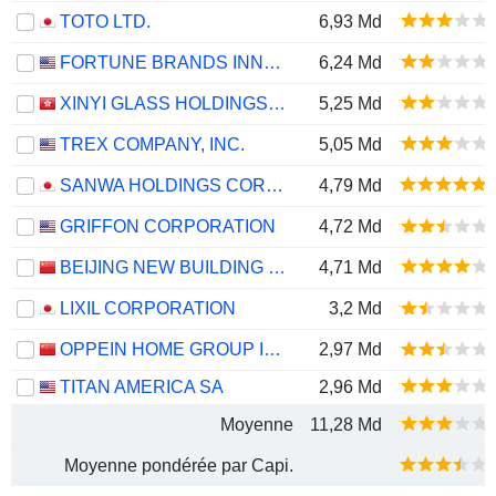
TOTO LTD.
6,93 Md
FORTUNE BRANDS INNOVATIONS, INC.
6,24 Md
XINYI GLASS HOLDINGS LIMITED
5,25 Md
TREX COMPANY, INC.
5,05 Md
SANWA HOLDINGS CORPORATION
4,79 Md
GRIFFON CORPORATION
4,72 Md
BEIJING NEW BUILDING MATERIALS PUBLIC LIMITED COMPANY
4,71 Md
LIXIL CORPORATION
3,2 Md
OPPEIN HOME GROUP INC.
2,97 Md
TITAN AMERICA SA
2,96 Md
Moyenne
11,28 Md
Moyenne pondérée par Capi.