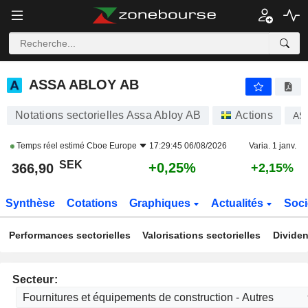
ASSA ABLOY AB
366,90
kr
+0,25%
ASSA ABLOY AB
Notations sectorielles Assa Abloy AB
Actions
AS
Temps réel estimé
Cboe Europe
17:29:45 06/08/2026
Varia. 1 janv.
SEK
+0,25%
366,90
+2,15%
Synthèse
Cotations
Graphiques
Actualités
Soci
Performances sectorielles
Valorisations sectorielles
Dividen
Secteur: