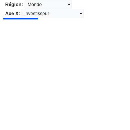
Région:
Axe X: