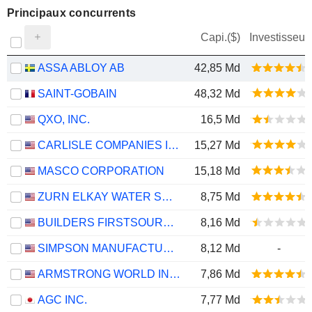
Principaux concurrents
Capi.($)
Investisseur
ASSA ABLOY AB
42,85 Md
SAINT-GOBAIN
48,32 Md
QXO, INC.
16,5 Md
CARLISLE COMPANIES INCORPORATED
15,27 Md
MASCO CORPORATION
15,18 Md
ZURN ELKAY WATER SOLUTIONS CORPORATION
8,75 Md
BUILDERS FIRSTSOURCE, INC.
8,16 Md
SIMPSON MANUFACTURING CO., INC.
8,12 Md
-
ARMSTRONG WORLD INDUSTRIES, INC.
7,86 Md
AGC INC.
7,77 Md