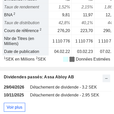
Taux de rendement
1,52%
2,15%
1,86
2
BNA
9,81
11,97
12,2
Taux de distribution
42,8%
40,1%
44
2
Cours de référence
276,20
223,70
290,3
Nbr de Titres (en
1 110 776
1 110 776
1 110 77
Milliers)
Date de publication
04.02.22
03.02.23
07.02.2
1
2
SEK en Millions
SEK
Données Estimées
Dividendes passés: Assa Abloy AB
29/04/2026
Détachement de dividende - 3.2 SEK
10/11/2025
Détachement de dividende - 2.95 SEK
Voir plus