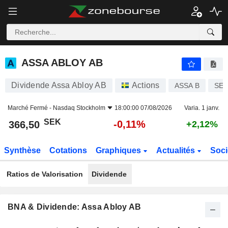
ASSA ABLOY AB
366,50
kr
-0,11%
ASSA ABLOY AB
Dividende Assa Abloy AB
Actions
ASSA B
SE0
Marché Fermé -
Nasdaq Stockholm
18:00:00 07/08/2026
Varia. 1 janv.
SEK
-0,11%
366,50
+2,12%
Synthèse
Cotations
Graphiques
Actualités
Soci
Ratios de Valorisation
Dividende
BNA & Dividende: Assa Abloy AB