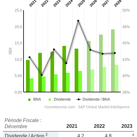
Période Fiscale :
2021
2022
2023
Décembre
2
Dividende / Action
4,2
4,8
5,