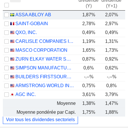
dividende
dividende
(Y)
(Y+1)
ASSA ABLOY AB
1,87%
2,07%
SAINT-GOBAIN
2,78%
2,97%
QXO, INC.
0,49%
0,49%
CARLISLE COMPANIES INCORPORATED
1,19%
1,31%
MASCO CORPORATION
1,65%
1,73%
ZURN ELKAY WATER SOLUTIONS CORPORATION
0,87%
0,92%
SIMPSON MANUFACTURING CO., INC.
0,6%
0,62%
BUILDERS FIRSTSOURCE, INC.
-.--%
-.--%
ARMSTRONG WORLD INDUSTRIES, INC.
0,75%
0,8%
AGC INC.
3,61%
3,79%
Moyenne
1,38%
1,47%
Moyenne pondérée par Capi.
1,75%
1,88%
Voir tous les dividendes sectoriels