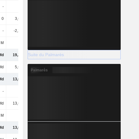
-
-
-
-
0
3,65 Md
131 M
-146 M
-
-2,27 Md
-
-
 M
30 M
46 M
140 M
Suite du Palmarès
Md
19,26 Md
20,89 Md
19,82 Md
Md
5,62 Md
5,27 Md
5,12 Md
Palmarès
Md
13,64 Md
15,62 Md
14,71 Md
-
-
-
-
Md
13,64 Md
15,62 Md
14,71 Md
 M
-7 M
18 M
-7 M
Md
13,63 Md
15,64 Md
14,7 Md