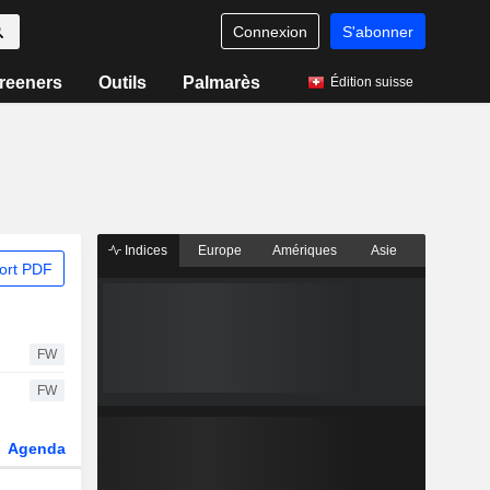
Connexion
S'abonner
reeners
Outils
Palmarès
Édition suisse
Indices
Europe
Amériques
Asie
ort PDF
FW
FW
Agenda
Secteur
Dérivés
Fonds et ETFs