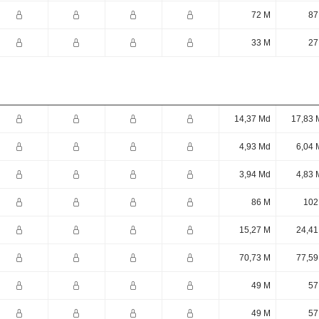
72 M
87
33 M
27
14,37 Md
17,83 
4,93 Md
6,04 
3,94 Md
4,83 
86 M
102
15,27 M
24,41
70,73 M
77,59
49 M
57
49 M
57