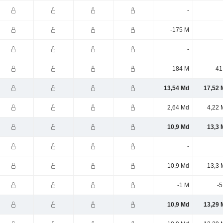
-
-175 M
-
184 M
41
13,54 Md
17,52 
2,64 Md
4,22 
10,9 Md
13,3 
-
10,9 Md
13,3 
-1 M
-5
10,9 Md
13,29 