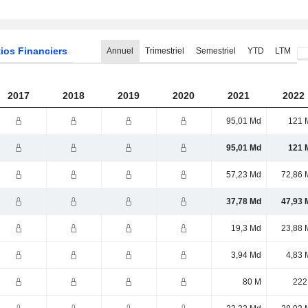
ios Financiers
Annuel
Trimestriel
Semestriel
YTD
LTM
2017
2018
2019
2020
2021
2022
95,01 Md
121 
95,01 Md
121 
57,23 Md
72,86 
37,78 Md
47,93 
19,3 Md
23,88 
3,94 Md
4,83 
80 M
222