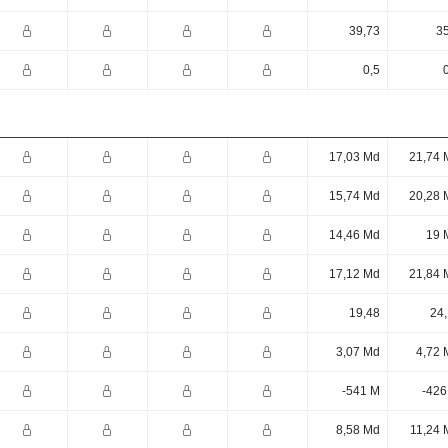
39,73
35
0,5
17,03 Md
21,74 
15,74 Md
20,28 
14,46 Md
19 
17,12 Md
21,84 
19,48
24,
3,07 Md
4,72 
-541 M
-426
8,58 Md
11,24 