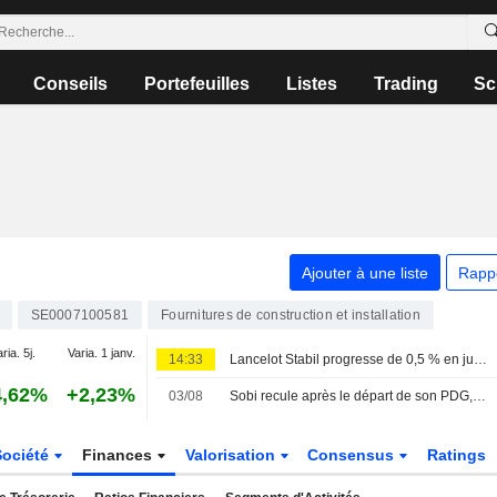
Conseils
Portefeuilles
Listes
Trading
Sc
Ajouter à une liste
Rapp
SE0007100581
Fournitures de construction et installation
ria. 5j.
Varia. 1 janv.
14:33
Lancelot Stabil progresse de 0,5 % en juillet - Epiroc intègre le portefeuille
4,62%
+2,23%
03/08
Sobi recule après le départ de son PDG, l'indice OMXS30 progresse de 0,9 %
Société
Finances
Valorisation
Consensus
Ratings