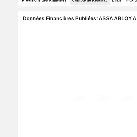
Prévisions des Analystes
Compte de Résultat
Bilan
Flux d
Données Financières Publiées: ASSA ABLOY 