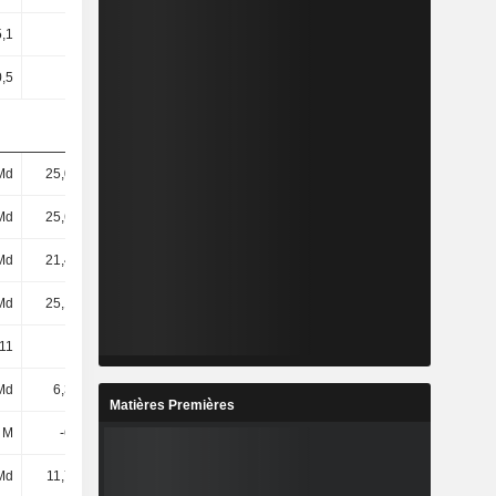
,1
39,11
38,36
44,58
0,5
0,5
0,5
0,5
Md
25,01 Md
28,21 Md
27,46 Md
Md
25,64 Md
26,33 Md
25,66 Md
Md
21,44 Md
24,47 Md
23,6 Md
Md
25,12 Md
28,31 Md
27,54 Md
11
29,16
25,23
25,8
Md
6,34 Md
4,96 Md
4,82 Md
Matières Premières
 M
-604 M
102 M
546 M
Md
11,75 Md
13,16 Md
12,59 Md