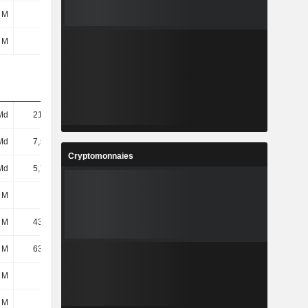
 M
183 M
275 M
300 M
 M
43 M
37 M
2 M
Md
21,4 Md
24,1 Md
25,32 Md
Md
7,55 Md
8,33 Md
9,04 Md
Cryptomonnaies
Md
5,71 Md
6,1 Md
6,88 Md
 M
107 M
101 M
90 M
 M
43,61 M
40,32 M
34,33 M
 M
63,39 M
60,68 M
55,67 M
 M
72 M
93 M
110 M
 M
72 M
93 M
110 M