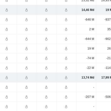
23,32 Md
28,93 
14,46 Md
19 
-646 M
-937
2 M
35
-644 M
-902
19 M
26
-74 M
-21
-22 M
-114
13,74 Md
17,99 
-
-207 M
-506
-