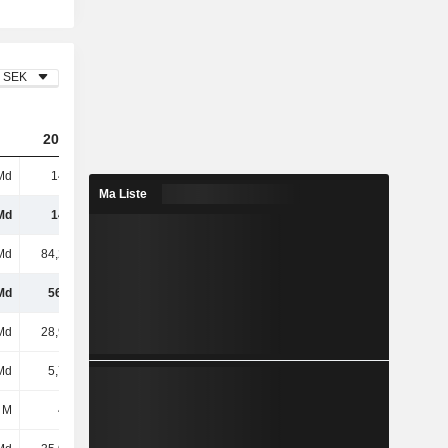
SEK
2023
2024
2025
Md
141 Md
150 Md
152 Md
Ma Liste
Md
141 Md
150 Md
152 Md
Md
84,21 Md
87,43 Md
87,44 Md
Md
56,5 Md
62,73 Md
64,97 Md
Md
28,95 Md
32,44 Md
34,35 Md
Md
5,71 Md
6,1 Md
6,88 Md
 M
404 M
-278 M
131 M