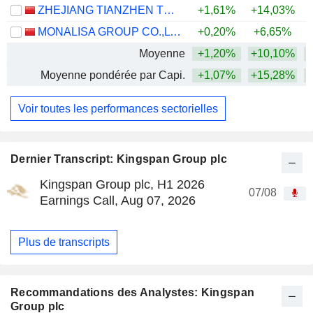
ZHEJIANG TIANZHEN TECHNOLOGY CO., LTD.
+1,61%
+14,03%
MONALISA GROUP CO.,LTD
+0,20%
+6,65%
Moyenne
+1,20%
+10,10%
+
Moyenne pondérée par Capi.
+1,07%
+15,28%
+
Voir toutes les performances sectorielles
Dernier Transcript: Kingspan Group plc
Kingspan Group plc, H1 2026
07/08
Earnings Call, Aug 07, 2026
Plus de transcripts
Recommandations des Analystes: Kingspan
Group plc