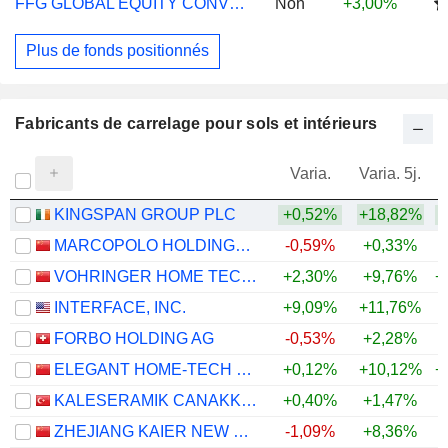
FFG GLOBAL EQUITY CONVICTIONS R EUR ACC
Non
+3,00%
Plus de fonds positionnés
Fabricants de carrelage pour sols et intérieurs
Varia.
Varia. 5j.
KINGSPAN GROUP PLC
+0,52%
+18,82%
+
MARCOPOLO HOLDINGS CO., LTD.
-0,59%
+0,33%
VOHRINGER HOME TECHNOLOGY CO.,LTD.
+2,30%
+9,76%
+
INTERFACE, INC.
+9,09%
+11,76%
+
FORBO HOLDING AG
-0,53%
+2,28%
+
ELEGANT HOME-TECH CO., LTD.
+0,12%
+10,12%
+
KALESERAMIK CANAKKALE KALEBODUR SERAMIK SANAYI
+0,40%
+1,47%
ZHEJIANG KAIER NEW MATERIALS CO.,LTD.
-1,09%
+8,36%
+