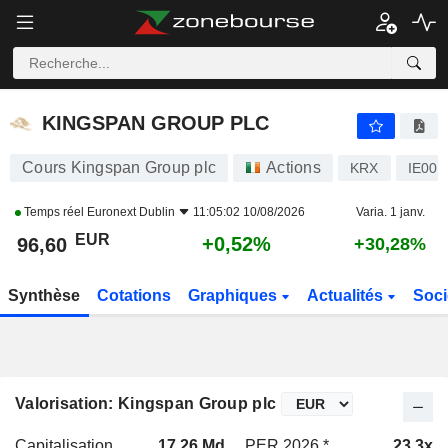
KINGSPAN GROUP PLC
96,60
€
+0,52%
KINGSPAN GROUP PLC
Cours Kingspan Group plc
Actions
KRX
IE000
Temps réel
Euronext Dublin
11:05:02 10/08/2026
Varia. 1 janv.
EUR
+0,52%
96,60
+30,28%
Synthèse
Cotations
Graphiques
Actualités
Soci
Valorisation: Kingspan Group plc
Capitalisation
17,26 Md
PER 2026 *
23,3x