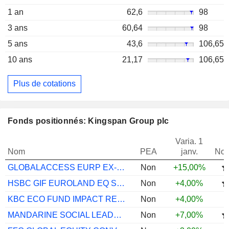
1 an
62,6
98
3 ans
60,64
98
5 ans
43,6
106,65
10 ans
21,17
106,65
Plus de cotations
Fonds positionnés: Kingspan Group plc
Varia. 1
Nom
PEA
janv.
Not
GLOBALACCESS EURP EX-UK ALPHA M DIS EUR
Non
+15,00%
HSBC GIF EUROLAND EQ SMLR COMS ZC
Non
+4,00%
KBC ECO FUND IMPACT RESP INV CL CAP
Non
+4,00%
MANDARINE SOCIAL LEADERS M
Non
+7,00%