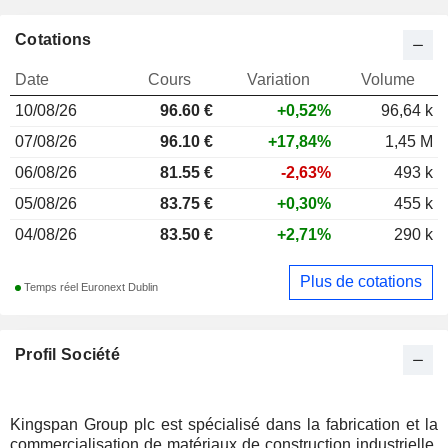
Cotations
Date
Cours
Variation
Volume
10/08/26
96.60
€
+0,52%
96,64 k
07/08/26
96.10 €
+17,84%
1,45 M
06/08/26
81.55 €
-2,63%
493 k
05/08/26
83.75 €
+0,30%
455 k
04/08/26
83.50 €
+2,71%
290 k
Plus de cotations
Temps réel Euronext Dublin
Profil Société
Kingspan Group plc est spécialisé dans la fabrication et la
commercialisation de matériaux de construction industrielle.