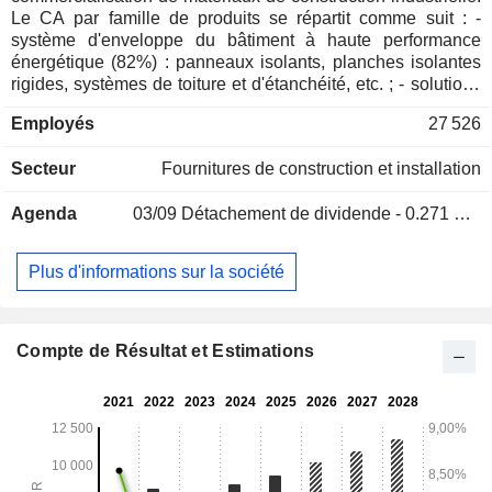
Le CA par famille de produits se répartit comme suit : -
système d'enveloppe du bâtiment à haute performance
énergétique (82%) : panneaux isolants, planches isolantes
rigides, systèmes de toiture et d'étanchéité, etc. ; - solutions
sur mesure pour les infrastructures critiques (18% ; Advnsys)
Employés
27 526
: systèmes d'éclairage économes en énergie, de gestion des
flux d'air, de refroidissement et de ventilation, etc. destinés
Secteur
Fournitures de construction et installation
notamment aux centres de données et aux bâtiments
commerciaux. A fin 2025, le groupe dispose de 278 sites de
Agenda
03/09
Détachement de dividende - 0.271 EUR
production dans le monde. La répartition géographique du
CA est la suivante : Europe de l'Ouest et du Sud (41,4%),
Europe centrale et du Nord (28,7%), Amériques (22,3%) et
Plus d'informations sur la société
autres (7,6%).
Compte de Résultat et Estimations