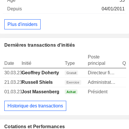
55
04/01/2011
Plus d'insiders
Dernières transactions d'initiés
Poste
Date
Initié
Type
principal
Qua
30.03.23
Geoffrey Doherty
Directeur financier
Gratuit
21.03.23
Russell Shiels
Administrateur
Exercice
01.03.23
Jost Massenberg
Président
Achat
Historique des transactions
Cotations et Performances