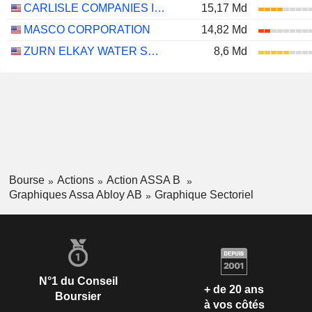
CARLISLE COMPANIES INCORPORATED
15,17 Md
MASCO CORPORATION
14,82 Md
ZURN ELKAY WATER SOLUTIONS CORPORATION
8,6 Md
Bourse
Actions
Action ASSA B
Graphiques Assa Abloy AB
Graphique Sectoriel
N°1 du Conseil
+ de 20 ans
Boursier
à vos côtés