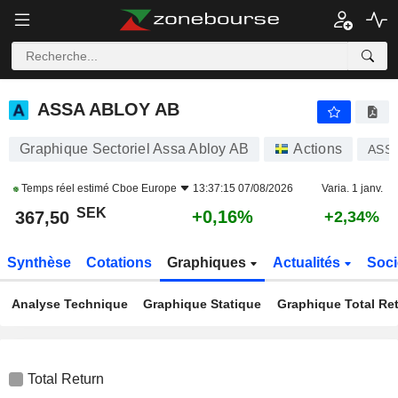
ASSA ABLOY AB
367,50
kr
+0,16%
ASSA ABLOY AB
Graphique Sectoriel Assa Abloy AB
Actions
ASSA
Temps réel estimé
Cboe Europe
13:37:15 07/08/2026
Varia. 1 janv.
SEK
+0,16%
367,50
+2,34%
Synthèse
Cotations
Graphiques
Actualités
Soci
Analyse Technique
Graphique Statique
Graphique Total Re
Total Return