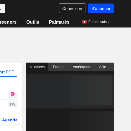
Connexion
S'abonner
reeners
Outils
Palmarès
Édition suisse
Indices
Europe
Amériques
Asie
ort PDF
FW
Agenda
Secteur
Dérivés
Fonds et ETFs