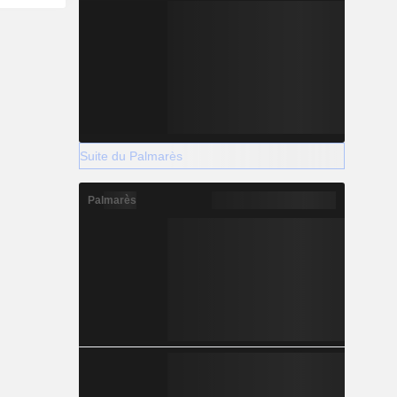
Suite du Palmarès
Palmarès