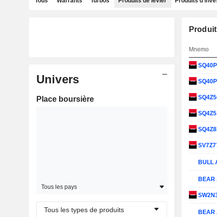
Tous
Warrants
Turbos
Produits de levier
Produits d'inv
Produit
Mnemo
SQ40
Univers
SQ40
SQ4Z5
Place boursière
SQ4Z5
SQ4Z
SV7Z7
BULL 
BEAR 
Tous les pays
SW2N
Tous les types de produits
BEAR 