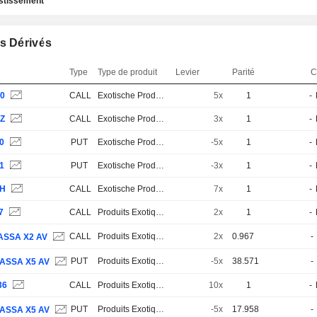
estissement
s Dérivés
Type
Type de produit
Levier
Parité
C
P0
CALL
Exotische Produkte
5x
1
-
PZ
CALL
Exotische Produkte
3x
1
-
0
PUT
Exotische Produkte
-5x
1
-
1
PUT
Exotische Produkte
-3x
1
-
8H
CALL
Exotische Produkte
7x
1
-
7
CALL
Produits Exotiques
2x
1
-
CALL
Produits Exotiques
2x
0.967
-
ASSA X2 AV
PUT
Produits Exotiques
-5x
38.571
-
ASSA X5 AV
36
CALL
Produits Exotiques
10x
1
-
PUT
Produits Exotiques
-5x
17.958
-
ASSA X5 AV