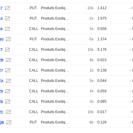
PUT
Produits Exotiques
-10x
1.412
-
X7
PUT
Produits Exotiques
-2x
1.975
-
X4
CALL
Produits Exotiques
5x
0.656
-
S9
PUT
Produits Exotiques
-5x
1.374
-
B0
CALL
Produits Exotiques
10x
0.176
-
XT
CALL
Produits Exotiques
8x
0.023
-
ZB
CALL
Produits Exotiques
2x
0.138
-
Z7
CALL
Produits Exotiques
5x
0.044
-
ZA
CALL
Produits Exotiques
4x
0.059
-
Z9
CALL
Produits Exotiques
3x
0.085
-
Z8
CALL
Produits Exotiques
10x
0.017
-
ZC
PUT
Produits Exotiques
-8x
0.126
-
QB