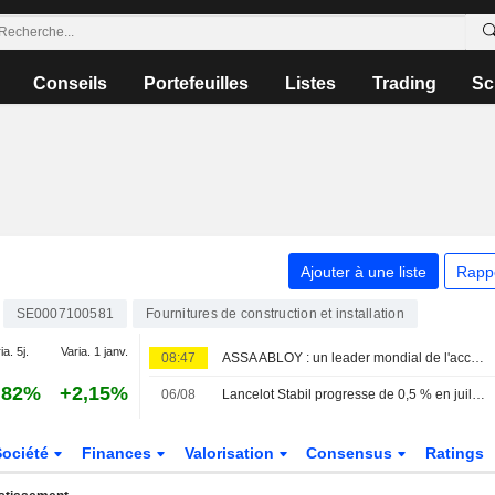
Conseils
Portefeuilles
Listes
Trading
Sc
Ajouter à une liste
Rapp
SE0007100581
Fournitures de construction et installation
ia. 5j.
Varia. 1 janv.
08:47
ASSA ABLOY : un leader mondial de l'accès aux performances durables
,82%
+2,15%
06/08
Lancelot Stabil progresse de 0,5 % en juillet - Epiroc intègre le portefeuille
Société
Finances
Valorisation
Consensus
Ratings