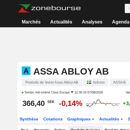
Marchés
Actualités
Analyses
Agenda
ASSA ABLOY AB
Produits de levier Assa Abloy AB
Actions
ASSA B
Temps réel estimé
Cboe Europe
11:36:16 07/08/2026
Var
366,40
-0,14%
SEK
+3
Synthèse
Cotations
Graphiques
Actualités