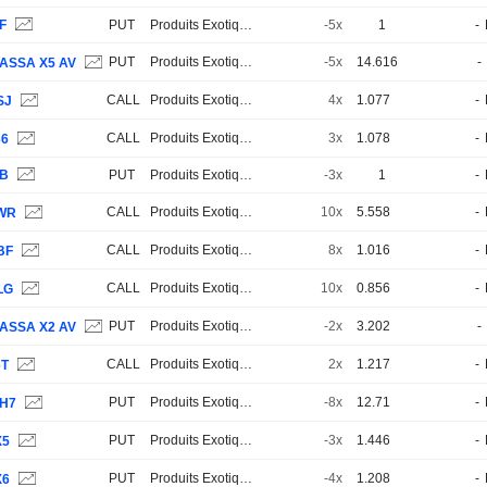
F
PUT
Produits Exotiques
-5x
1
-
PUT
Produits Exotiques
-5x
14.616
-
ASSA X5 AV
CALL
Produits Exotiques
4x
1.077
-
SJ
CALL
Produits Exotiques
3x
1.078
-
36
CB
PUT
Produits Exotiques
-3x
1
-
CALL
Produits Exotiques
10x
5.558
-
WR
CALL
Produits Exotiques
8x
1.016
-
BF
CALL
Produits Exotiques
10x
0.856
-
LG
PUT
Produits Exotiques
-2x
3.202
-
ASSA X2 AV
CALL
Produits Exotiques
2x
1.217
-
6T
PUT
Produits Exotiques
-8x
12.71
-
H7
PUT
Produits Exotiques
-3x
1.446
-
X5
PUT
Produits Exotiques
-4x
1.208
-
X6