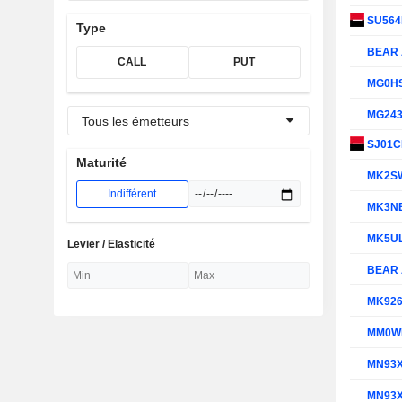
SU564
Type
BEAR 
CALL
PUT
MG0H
MG24
Tous les émetteurs
SJ01
Maturité
MK2S
Indifférent
MK3N
MK5U
Levier / Elasticité
BEAR 
MK92
MM0W
MN93
MN93