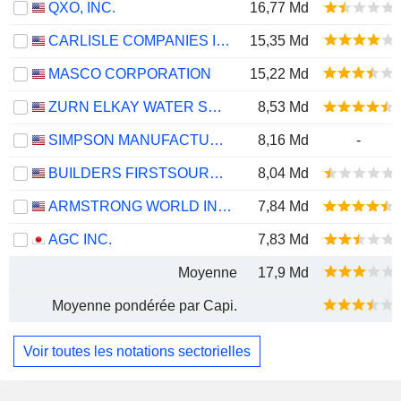
QXO, INC.
16,77 Md
CARLISLE COMPANIES INCORPORATED
15,35 Md
MASCO CORPORATION
15,22 Md
ZURN ELKAY WATER SOLUTIONS CORPORATION
8,53 Md
SIMPSON MANUFACTURING CO., INC.
8,16 Md
-
BUILDERS FIRSTSOURCE, INC.
8,04 Md
ARMSTRONG WORLD INDUSTRIES, INC.
7,84 Md
AGC INC.
7,83 Md
Moyenne
17,9 Md
Moyenne pondérée par Capi.
Voir toutes les notations sectorielles