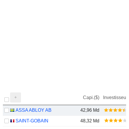
Capi.($)
Investisseur
ASSA ABLOY AB
42,96 Md
SAINT-GOBAIN
48,32 Md