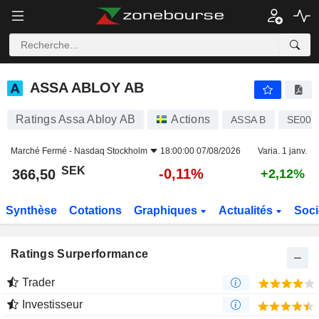
ASSA ABLOY AB
366,50
kr
-0,11%
ASSA ABLOY AB
Ratings Assa Abloy AB
Actions
ASSA B
SE000
Marché Fermé -
Nasdaq Stockholm
18:00:00 07/08/2026
Varia. 1 janv.
SEK
-0,11%
366,50
+2,12%
Synthèse
Cotations
Graphiques
Actualités
Soci
Ratings Surperformance
Trader
Investisseur