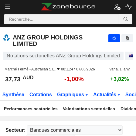
ANZ GROUP HOLDINGS LIMITED
37,73
$
-1,00%
ANZ GROUP HOLDINGS
LIMITED
Notations sectorielles ANZ Group Holdings Limited
Marché Fermé -
Australian S.E.
08:11:47 07/08/2026
Varia. 1 janv.
AUD
-1,00%
37,73
+3,82%
Synthèse
Cotations
Graphiques
Actualités
Soci
Performances sectorielles
Valorisations sectorielles
Dividen
Secteur: