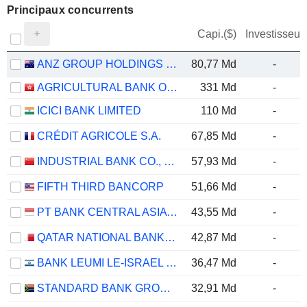
Principaux concurrents
Capi.($)
Investisseur
ANZ GROUP HOLDINGS LIMITED
80,77 Md
-
AGRICULTURAL BANK OF CHINA LIMITED
331 Md
-
ICICI BANK LIMITED
110 Md
-
CRÉDIT AGRICOLE S.A.
67,85 Md
-
INDUSTRIAL BANK CO., LTD.
57,93 Md
-
FIFTH THIRD BANCORP
51,66 Md
-
PT BANK CENTRAL ASIA TBK
43,55 Md
-
QATAR NATIONAL BANK (Q.P.S.C.)
42,87 Md
-
BANK LEUMI LE-ISRAEL B.M.
36,47 Md
-
STANDARD BANK GROUP LIMITED
32,91 Md
-