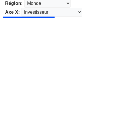
Région:
Axe X: