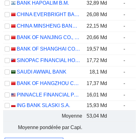
BANK HAPOALIM B.M.
32,89 Md
-
CHINA EVERBRIGHT BANK COMPANY LIMITED
26,08 Md
-
CHINA MINSHENG BANKING CORP., LTD.
22,15 Md
-
BANK OF NANJING CO., LTD.
20,66 Md
-
BANK OF SHANGHAI CO., LTD.
19,57 Md
-
SINOPAC FINANCIAL HOLDINGS COMPANY LIMITED
17,72 Md
-
SAUDI AWWAL BANK
18,1 Md
-
BANK OF HANGZHOU CO., LTD.
17,37 Md
-
PINNACLE FINANCIAL PARTNERS, INC.
16,01 Md
-
ING BANK SLASKI S.A.
15,93 Md
-
Moyenne
53,04 Md
Moyenne pondérée par Capi.