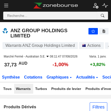
ANZ GROUP HOLDINGS LIMITED
37,73
$
-1,00%
ANZ GROUP HOLDINGS
LIMITED
Warrants ANZ Group Holdings Limited
Actions
A
Marché Fermé -
Australian S.E.
08:11:47 07/08/2026
Varia. 1 janv.
AUD
-1,00%
37,73
+3,82%
Synthèse
Cotations
Graphiques
Actualités
Soci
Tous
Warrants
Turbos
Produits de levier
Produits d'inv
Filtres
Produits Dérivés