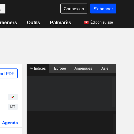
Connexion
S'abonner
reeners
Outils
Palmarès
Édition suisse
Indices
Europe
Amériques
Asie
ort PDF
MT
Agenda
Secteur
Dérivés
Fonds et ETFs