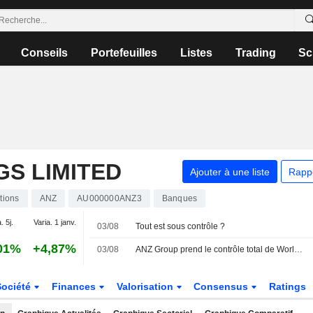
Conseils
Portefeuilles
Listes
Trading
Sc
S LIMITED
Ajouter à une liste
Rapp
tions
ANZ
AU000000ANZ3
Banques
. 5j.
Varia. 1 janv.
03/08
Tout est sous contrôle ?
01%
+4,87%
03/08
ANZ Group prend le contrôle total de Worldline Australia
Société
Finances
Valorisation
Consensus
Ratings