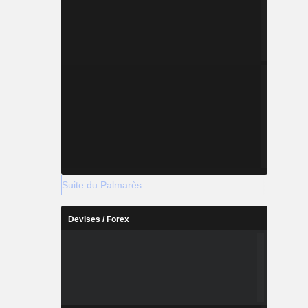
Suite du Palmarès
Devises / Forex