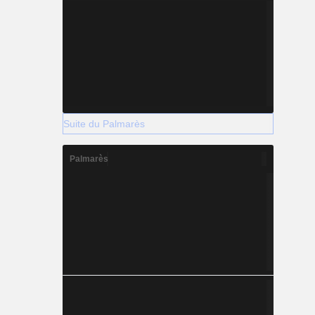
Suite du Palmarès
Palmarès