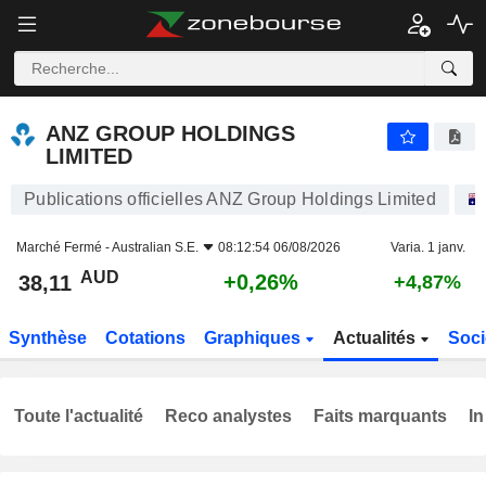
ANZ GROUP HOLDINGS LIMITED
38,11
$
+0,26%
ANZ GROUP HOLDINGS
LIMITED
Publications officielles ANZ Group Holdings Limited
Marché Fermé -
Australian S.E.
08:12:54 06/08/2026
Varia. 1 janv.
AUD
+0,26%
38,11
+4,87%
Synthèse
Cotations
Graphiques
Actualités
Soci
Toute l'actualité
Reco analystes
Faits marquants
In