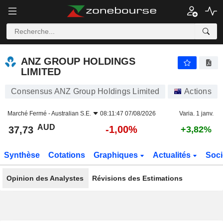
ANZ GROUP HOLDINGS LIMITED
37,73
$
-1,00%
ANZ GROUP HOLDINGS
LIMITED
Consensus ANZ Group Holdings Limited
Actions
Marché Fermé -
Australian S.E.
08:11:47 07/08/2026
Varia. 1 janv.
AUD
-1,00%
37,73
+3,82%
Synthèse
Cotations
Graphiques
Actualités
Soci
Opinion des Analystes
Révisions des Estimations