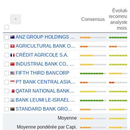
Évolutio
recomman
Consensus
analystes
mois
ANZ GROUP HOLDINGS LIMITED
AGRICULTURAL BANK OF CHINA LIMITED
CRÉDIT AGRICOLE S.A.
INDUSTRIAL BANK CO., LTD.
FIFTH THIRD BANCORP
PT BANK CENTRAL ASIA TBK
QATAR NATIONAL BANK (Q.P.S.C.)
BANK LEUMI LE-ISRAEL B.M.
STANDARD BANK GROUP LIMITED
Moyenne
Moyenne pondérée par Capi.