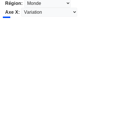
Région:
Axe X: