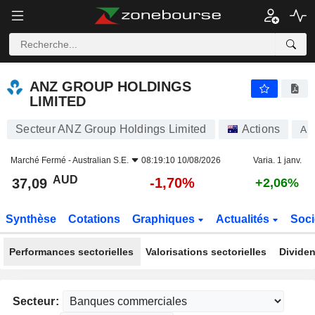
ANZ GROUP HOLDINGS LIMITED
37,09
$
-1,70%
ANZ GROUP HOLDINGS
LIMITED
Secteur ANZ Group Holdings Limited
Actions
AN
Marché Fermé -
Australian S.E.
08:19:10 10/08/2026
Varia. 1 janv.
AUD
-1,70%
37,09
+2,06%
Synthèse
Cotations
Graphiques
Actualités
Soci
Performances sectorielles
Valorisations sectorielles
Dividen
Secteur: