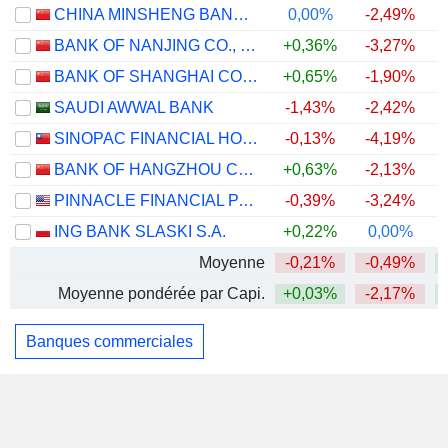
CHINA MINSHENG BANKING CORP., LTD.
0,00%
-2,49%
BANK OF NANJING CO., LTD.
+0,36%
-3,27%
BANK OF SHANGHAI CO., LTD.
+0,65%
-1,90%
SAUDI AWWAL BANK
-1,43%
-2,42%
SINOPAC FINANCIAL HOLDINGS COMPANY LIMITED
-0,13%
-4,19%
BANK OF HANGZHOU CO., LTD.
+0,63%
-2,13%
PINNACLE FINANCIAL PARTNERS, INC.
-0,39%
-3,24%
ING BANK SLASKI S.A.
+0,22%
0,00%
Moyenne
-0,21%
-0,49%
Moyenne pondérée par Capi.
+0,03%
-2,17%
Banques commerciales