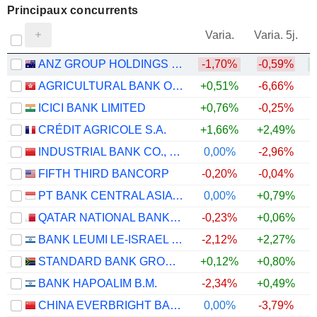
Principaux concurrents
V
Varia.
Varia. 5j.
ANZ GROUP HOLDINGS LIMITED
-1,70%
-0,59%
AGRICULTURAL BANK OF CHINA LIMITED
+0,51%
-6,66%
ICICI BANK LIMITED
+0,76%
-0,25%
CRÉDIT AGRICOLE S.A.
+1,66%
+2,49%
+
INDUSTRIAL BANK CO., LTD.
0,00%
-2,96%
FIFTH THIRD BANCORP
-0,20%
-0,04%
PT BANK CENTRAL ASIA TBK
0,00%
+0,79%
QATAR NATIONAL BANK (Q.P.S.C.)
-0,23%
+0,06%
BANK LEUMI LE-ISRAEL B.M.
-2,12%
+2,27%
STANDARD BANK GROUP LIMITED
+0,12%
+0,80%
BANK HAPOALIM B.M.
-2,34%
+0,49%
CHINA EVERBRIGHT BANK COMPANY LIMITED
0,00%
-3,79%