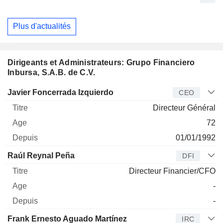
Plus d'actualités
Dirigeants et Administrateurs: Grupo Financiero
Inbursa, S.A.B. de C.V.
Dirigeant
Titre
Age
Depuis
Javier Foncerrada Izquierdo
CEO
Directeur Général
72
01/01/1992
Raúl Reynal Peña
DFI
Directeur Financier/CFO
-
-
Frank Ernesto Aguado Martínez
IRC