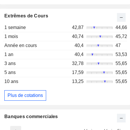
Extrêmes de Cours
1 semaine
42,87
44,66
1 mois
40,74
45,72
Année en cours
40,4
47
1 an
40,4
53,53
3 ans
32,78
55,65
5 ans
17,59
55,65
10 ans
13,25
55,65
Plus de cotations
Banques commerciales