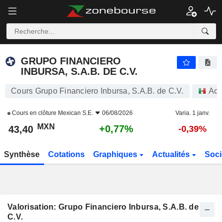
GRUPO FINANCIERO INBURSA, S.A.B. DE C.V.
43,40
$
+0,77%
GRUPO FINANCIERO
INBURSA, S.A.B. DE C.V.
Cours Grupo Financiero Inbursa, S.A.B. de C.V.
Act
Cours en clôture
Mexican S.E.
06/08/2026
Varia. 1 janv.
MXN
+0,77%
43,40
-0,39%
Synthèse
Cotations
Graphiques
Actualités
Soci
Valorisation: Grupo Financiero Inbursa, S.A.B. de
C.V.