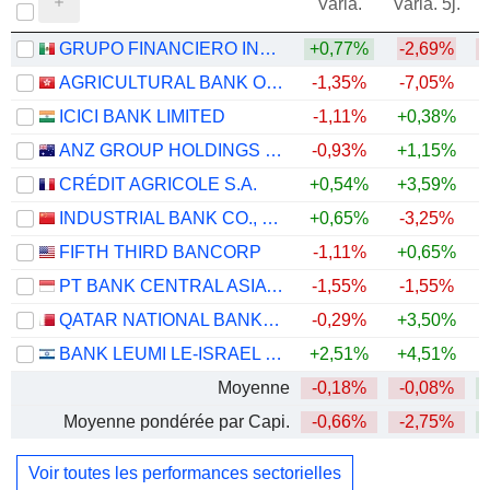
Varia.
Varia. 5j.
GRUPO FINANCIERO INBURSA, S.A.B. DE C.V.
+0,77%
-2,69%
AGRICULTURAL BANK OF CHINA LIMITED
-1,35%
-7,05%
ICICI BANK LIMITED
-1,11%
+0,38%
ANZ GROUP HOLDINGS LIMITED
-0,93%
+1,15%
+
CRÉDIT AGRICOLE S.A.
+0,54%
+3,59%
+
INDUSTRIAL BANK CO., LTD.
+0,65%
-3,25%
FIFTH THIRD BANCORP
-1,11%
+0,65%
+
PT BANK CENTRAL ASIA TBK
-1,55%
-1,55%
QATAR NATIONAL BANK (Q.P.S.C.)
-0,29%
+3,50%
BANK LEUMI LE-ISRAEL B.M.
+2,51%
+4,51%
+
Moyenne
-0,18%
-0,08%
Moyenne pondérée par Capi.
-0,66%
-2,75%
Voir toutes les performances sectorielles