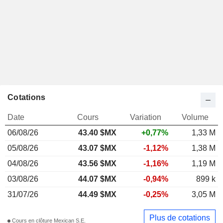
Cotations
Date
Cours
Variation
Volume
06/08/26
43.40 $MX
+0,77%
1,33 M
05/08/26
43.07 $MX
-1,12%
1,38 M
04/08/26
43.56 $MX
-1,16%
1,19 M
03/08/26
44.07 $MX
-0,94%
899 k
31/07/26
44.49 $MX
-0,25%
3,05 M
Plus de cotations
Cours en clôture Mexican S.E.