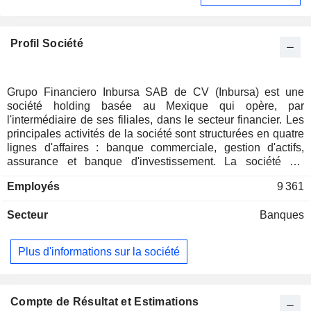
Profil Société
Grupo Financiero Inbursa SAB de CV (Inbursa) est une
société holding basée au Mexique qui opère, par
l'intermédiaire de ses filiales, dans le secteur financier. Les
principales activités de la société sont structurées en quatre
lignes d'affaires : banque commerciale, gestion d'actifs,
assurance et banque d'investissement. La société est
impliquée dans la fourniture de services tels que les cartes
Employés
9 361
de crédit et de débit, les prêts personnels, les hypothèques,
les dépôts à terme, les fonds d'investissement, les services
Secteur
Banques
de courtage, le financement des entreprises, les polices
d'assurance et les fonds de pension, entre autres.
Plus d'informations sur la société
Compte de Résultat et Estimations