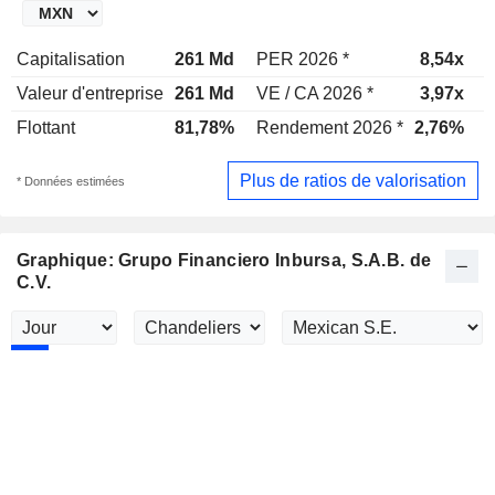
Capitalisation
261 Md
PER 2026 *
8,54x
Valeur d'entreprise
261 Md
VE / CA 2026 *
3,97x
V
Flottant
81,78%
Rendement 2026 *
2,76%
Plus de ratios de valorisation
* Données estimées
Graphique: Grupo Financiero Inbursa, S.A.B. de
C.V.