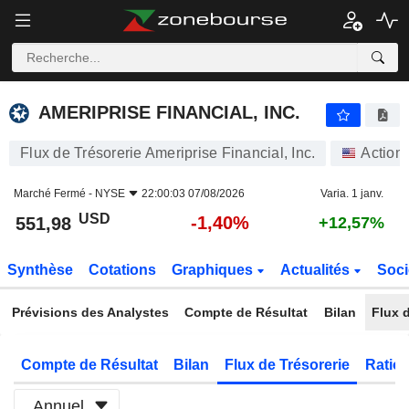
AMERIPRISE FINANCIAL, INC.
551,98
$
-1,40%
AMERIPRISE FINANCIAL, INC.
Flux de Trésorerie Ameriprise Financial, Inc.
Action
Marché Fermé -
NYSE
22:00:03 07/08/2026
Varia. 1 janv.
USD
-1,40%
551,98
+12,57%
Synthèse
Cotations
Graphiques
Actualités
Soci
Prévisions des Analystes
Compte de Résultat
Bilan
Flux d
Compte de Résultat
Bilan
Flux de Trésorerie
Ratios
Annuel