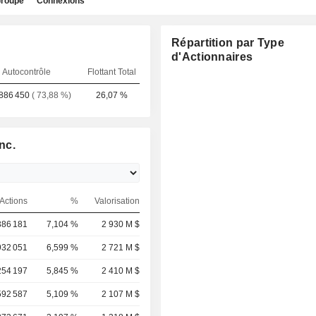
roupe
Connexions
Répartition par Type
d'Actionnaires
Autocontrôle
Flottant Total
886 450
( 73,88 %)
26,07 %
nc.
Actions
%
Valorisation
386 181
7,104 %
2 930 M $
932 051
6,599 %
2 721 M $
254 197
5,845 %
2 410 M $
592 587
5,109 %
2 107 M $