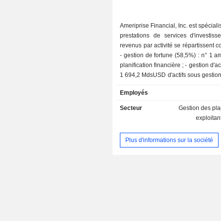
Belgique
Personnes physiques
Ameriprise Financial, Inc. est spécial
prestations de services d'investiss
Nouvelle-Zélande
revenus par activité se répartissent c
Italie
- gestion de fortune (58,5%) : n° 1 a
planification financière ; - gestion d'actifs (19%) :
Finlande
1 694,2 MdsUSD d'actifs sous gestion
Porto Rico
; - assurance (19%) ; - autres (3,5%).
Employés
Autriche
Secteur
Gestion des pl
République Tchèque
exploitan
Îles Cayman
Plus d'informations sur la société
Espagne
Arabie Saoudite
Afrique du Sud
Chine
Singapour