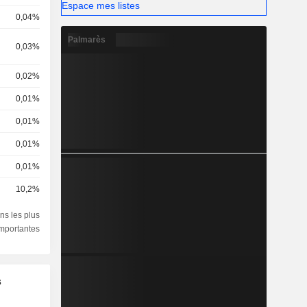
Espace mes listes
0,04%
Palmarès
0,03%
0,02%
0,01%
0,01%
0,01%
0,01%
10,2%
ns les plus
importantes
s