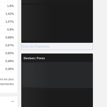
1,8%
1,42%
1,07%
0,9%
0,68%
0,67%
Suite du Palmarès
0,65%
Devises / Forex
0,48%
0,36%
0,33%
ns les plus
importantes
0,32%
0,31%
0,28%