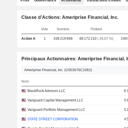
Profil
Gouvernance
Actionnariat
Transactions d'initiés
G
Classe d'Actions: Ameriprise Financial, Inc.
Vote
Nombre
Flottant
Action A
1
338 219 669
88 172 210
( 26,07 %)
249 
Principaux Actionnaires: Ameriprise Financial, I
Nom
BlackRock Advisors LLC
6 
Vanguard Capital Management LLC
5 
Vanguard Portfolio Management LLC
5 
STATE STREET CORPORATION
4 