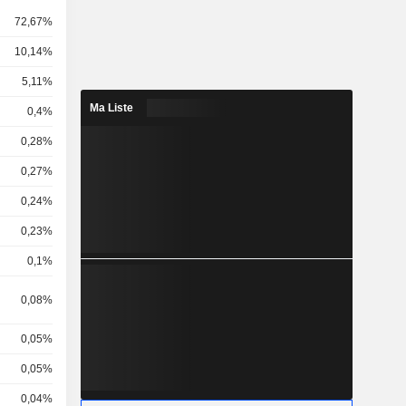
72,67%
10,14%
5,11%
Ma Liste
0,4%
0,28%
0,27%
0,24%
0,23%
0,1%
0,08%
0,05%
0,05%
0,04%