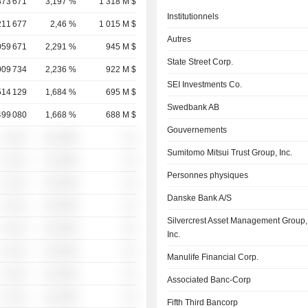
873 671
3,197 %
1 318 M $
Institutionnels
211 677
2,46 %
1 015 M $
Autres
059 671
2,291 %
945 M $
State Street Corp.
009 734
2,236 %
922 M $
SEI Investments Co.
514 129
1,684 %
695 M $
Swedbank AB
499 080
1,668 %
688 M $
Gouvernements
░ ░░░
░░░░%
░░
Sumitomo Mitsui Trust Group, Inc.
░ ░░░
░░░░%
░░
Personnes physiques
░ ░░░
░░░░%
░░
Danske Bank A/S
░ ░░░
░░░░%
░░
Silvercrest Asset Management Group,
░ ░░░
░░░░%
░░
Inc.
░ ░░░
░░░░%
░░
Manulife Financial Corp.
░ ░░░
░░░░%
░░
Associated Banc-Corp
░ ░░░
░░░░%
░░
Fifth Third Bancorp