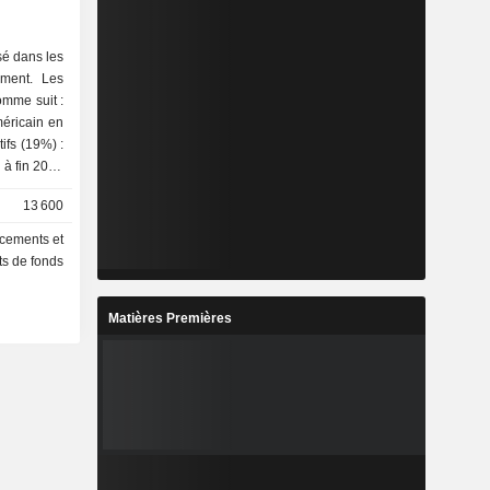
0,28%
0,23%
isé dans les
ement. Les
0,11%
omme suit :
0,09%
méricain en
0,09%
 à fin 2025
0,04%
13 600
0,03%
acements et
0,03%
ts de fonds
0,02%
Matières Premières
0,02%
0,01%
0,01%
0,01%
0,01%