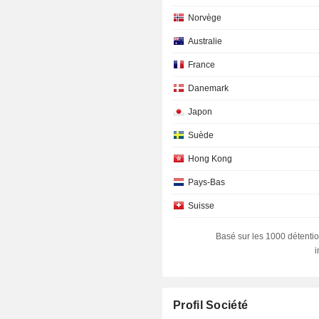
Norvège
Australie
France
Danemark
Japon
Suède
Hong Kong
Pays-Bas
Suisse
Irlande
Basé sur les 1000 détentio
Luxembourg
Allemagne
Corée du Sud
Profil Société