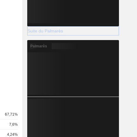
Suite du Palmarès
Palmarès
67,71%
7,6%
4,24%