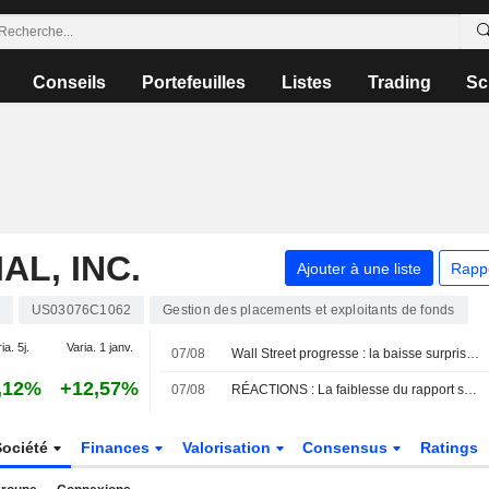
Conseils
Portefeuilles
Listes
Trading
Sc
AL, INC.
Ajouter à une liste
Rapp
US03076C1062
Gestion des placements et exploitants de fonds
ia. 5j.
Varia. 1 janv.
07/08
Wall Street progresse : la baisse surprise des créations d'emplois apaise les craintes de hausse des taux
,12%
+12,57%
07/08
RÉACTIONS : La faiblesse du rapport sur l'emploi en juillet alimente le scepticisme quant à une hausse des taux de la Fed
Société
Finances
Valorisation
Consensus
Ratings