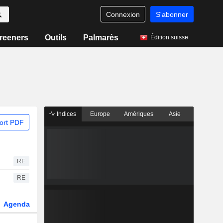
Connexion
S'abonner
reeners
Outils
Palmarès
Édition suisse
Indices
Europe
Amériques
Asie
ort PDF
RE
RE
Agenda
Secteur
Dérivés
Fonds et ETFs