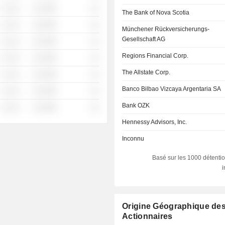
░ ░░░
░░░░%
░░
The Bank of Nova Scotia
░ ░░░
░░░░%
░░
Münchener Rückversicherungs-
Gesellschaft AG
░ ░░░
░░░░%
░░
Regions Financial Corp.
░ ░░░
░░░░%
░░
The Allstate Corp.
░ ░░░
░░░░%
░░
Banco Bilbao Vizcaya Argentaria SA
░ ░░░
░░░░%
░░
Bank OZK
░ ░░░
░░░░%
░░
Hennessy Advisors, Inc.
Inconnu
Basé sur les 1000 détentio
Origine Géographique de
Actionnaires