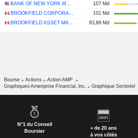
BANK OF NEW YORK MELLON CORPORATION (THE)
107 Md
BROOKFIELD CORPORATION
101 Md
BROOKFIELD ASSET MANAGEMENT LTD.
83,88 Md
Bourse
Actions
Action AMP
Graphiques Ameriprise Financial, Inc.
Graphique Sectoriel
N°1 du Conseil
+ de 20 ans
Boursier
à vos côtés