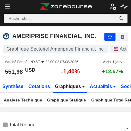
AMERIPRISE FINANCIAL, INC.
551,98
$
-1,40%
AMERIPRISE FINANCIAL, INC.
Graphique Sectoriel Ameriprise Financial, Inc.
Actio
Marché Fermé -
NYSE
22:00:03 07/08/2026
Varia. 1 janv.
USD
-1,40%
551,98
+12,57%
Synthèse
Cotations
Graphiques
Actualités
Soci
Analyse Technique
Graphique Statique
Graphique Total Re
Total Return