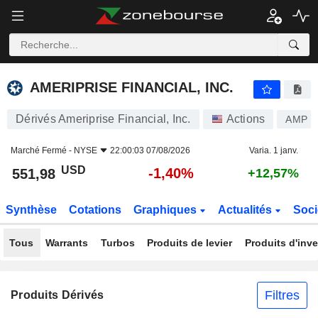
AMERIPRISE FINANCIAL, INC.
551,98
$
-1,40%
AMERIPRISE FINANCIAL, INC.
Dérivés Ameriprise Financial, Inc.
Actions
AMP
Marché Fermé -
NYSE
22:00:03 07/08/2026
Varia. 1 janv.
USD
-1,40%
551,98
+12,57%
Synthèse
Cotations
Graphiques
Actualités
Soci
Tous
Warrants
Turbos
Produits de levier
Produits d'inv
Filtres
Produits Dérivés