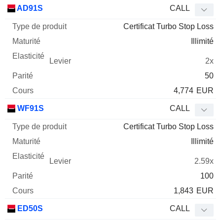
Type
AD91S
CALL
de
Certificat Turbo Stop Loss
Mnemo
Type
produit
Maturité
Elasticité
Levier
Parité
Co
Illimité
2x
50
4,774
EUR
WF91S
CALL
Certificat Turbo Stop Loss
Illimité
2.59x
100
1,843
EUR
ED50S
CALL