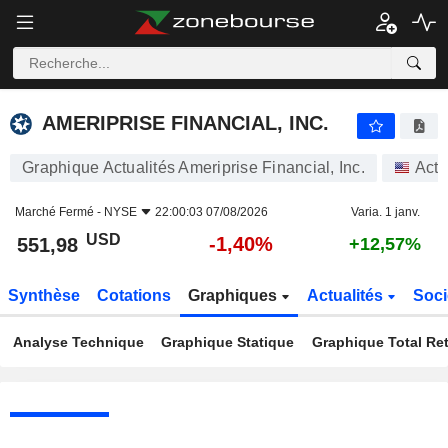
AMERIPRISE FINANCIAL, INC.
551,98
$
-1,40%
AMERIPRISE FINANCIAL, INC.
Graphique Actualités Ameriprise Financial, Inc.
Acti
Marché Fermé -
NYSE
22:00:03 07/08/2026
Varia. 1 janv.
USD
-1,40%
551,98
+12,57%
Synthèse
Cotations
Graphiques
Actualités
Soci
Analyse Technique
Graphique Statique
Graphique Total Re