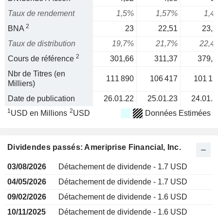
Taux de rendement
1,5%
1,57%
1,4
2
BNA
23
22,51
23,7
Taux de distribution
19,7%
21,7%
22,4
2
Cours de référence
301,66
311,37
379,8
Nbr de Titres (en
111 890
106 417
101 19
Milliers)
Date de publication
26.01.22
25.01.23
24.01.2
1
2
USD en Millions
USD
Données Estimées
Dividendes passés: Ameriprise Financial, Inc.
03/08/2026
Détachement de dividende - 1.7 USD
04/05/2026
Détachement de dividende - 1.7 USD
09/02/2026
Détachement de dividende - 1.6 USD
10/11/2025
Détachement de dividende - 1.6 USD