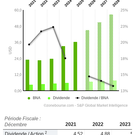
Période Fiscale :
2021
2022
2023
Décembre
2
Dividende / Action
4,52
4,88
5,