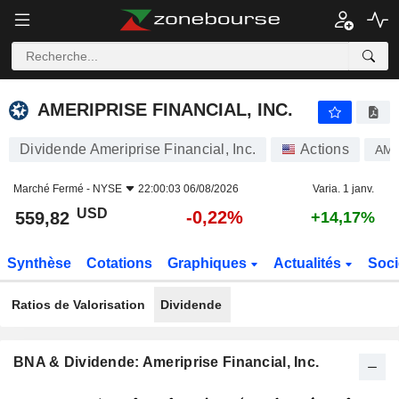
AMERIPRISE FINANCIAL, INC.
559,82
$
-0,22%
AMERIPRISE FINANCIAL, INC.
Dividende Ameriprise Financial, Inc.
Actions
AM
Marché Fermé -
NYSE
22:00:03 06/08/2026
Varia. 1 janv.
USD
-0,22%
559,82
+14,17%
Synthèse
Cotations
Graphiques
Actualités
Soci
Ratios de Valorisation
Dividende
BNA & Dividende: Ameriprise Financial, Inc.