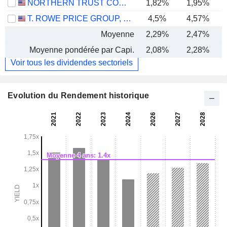
NORTHERN TRUST CORPORATION
1,82%
1,95%
T. ROWE PRICE GROUP, INC.
4,5%
4,57%
Moyenne
2,29%
2,47%
Moyenne pondérée par Capi.
2,08%
2,28%
Voir tous les dividendes sectoriels
Evolution du Rendement historique