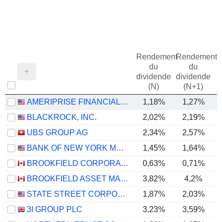
Rendement
Rendement
du
du
dividende
dividende
(N)
(N+1)
AMERIPRISE FINANCIAL, INC.
1,18%
1,27%
BLACKROCK, INC.
2,02%
2,19%
UBS GROUP AG
2,34%
2,57%
BANK OF NEW YORK MELLON CORPORATION (THE)
1,45%
1,64%
BROOKFIELD CORPORATION
0,63%
0,71%
BROOKFIELD ASSET MANAGEMENT LTD.
3,82%
4,2%
STATE STREET CORPORATION
1,87%
2,03%
3I GROUP PLC
3,23%
3,59%