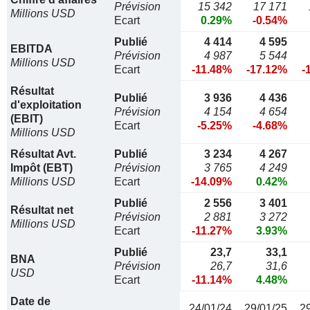
Prévision
15 342
17 171
Millions USD
Ecart
0.29%
-0.54%
Publié
4 414
4 595
EBITDA
Prévision
4 987
5 544
Millions USD
Ecart
-11.48%
-17.12%
-
Résultat
Publié
3 936
4 436
d'exploitation
Prévision
4 154
4 654
(EBIT)
Ecart
-5.25%
-4.68%
Millions USD
Résultat Avt.
Publié
3 234
4 267
Impôt (EBT)
Prévision
3 765
4 249
Millions USD
Ecart
-14.09%
0.42%
Publié
2 556
3 401
Résultat net
Prévision
2 881
3 272
Millions USD
Ecart
-11.27%
3.93%
Publié
23,7
33,1
BNA
Prévision
26,7
31,6
USD
Ecart
-11.14%
4.48%
Date de
24/01/24
29/01/25
2