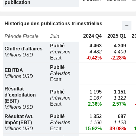
publication
Historique des publications trimestrielles
2024 Q4
2025 Q1
2
Période Fiscale
Juin
Publié
4 463
4 309
Chiffre d'affaires
Prévision
4 482
4 409
Millions USD
Ecart
-0.42%
-2.28%
Publié
EBITDA
Prévision
Millions USD
Ecart
Résultat
Publié
1 195
1 151
d'exploitation
Prévision
1 167
1 122
(EBIT)
Ecart
2.36%
2.57%
Millions USD
Résultat Avt.
Publié
1 352
687
Impôt (EBT)
Prévision
1 166
1 128
Millions USD
Ecart
15.92%
-39.08%