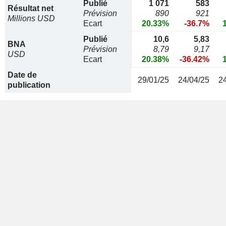
Publié
1 071
583
Résultat net
Prévision
890
921
Millions USD
Ecart
20.33%
-36.7%
Publié
10,6
5,83
BNA
Prévision
8,79
9,17
USD
Ecart
20.38%
-36.42%
Date de
29/01/25
24/04/25
2
publication