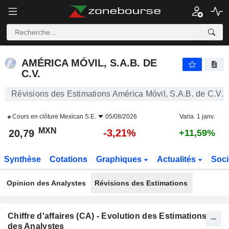
AMÉRICA MÓVIL, S.A.B. DE C.V.
20,79
$
-3,21%
AMÉRICA MÓVIL, S.A.B. DE
C.V.
Révisions des Estimations América Móvil, S.A.B. de C.V.
Cours en clôture
Mexican S.E.
05/08/2026
Varia. 1 janv.
MXN
-3,21%
20,79
+11,59%
Synthèse
Cotations
Graphiques
Actualités
Soci
Opinion des Analystes
Révisions des Estimations
Chiffre d'affaires (CA) - Evolution des Estimations
des Analystes