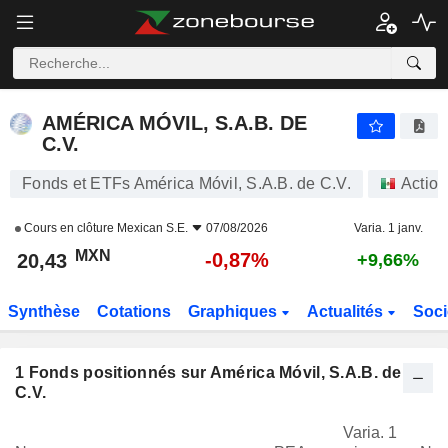
AMÉRICA MÓVIL, S.A.B. DE C.V.
20,43
$
-0,87%
AMÉRICA MÓVIL, S.A.B. DE
C.V.
Fonds et ETFs América Móvil, S.A.B. de C.V.
Action
Cours en clôture
Mexican S.E.
07/08/2026
Varia. 1 janv.
MXN
-0,87%
20,43
+9,66%
Synthèse
Cotations
Graphiques
Actualités
Soci
1
Fonds positionnés sur América Móvil, S.A.B. de
C.V.
Varia. 1