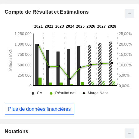
activités proposées par la société couvrent environ 20 pays
en Amérique latine, en Europe, aux États-Unis et ailleurs.
Compte de Résultat et Estimations
Plus de données financières
Notations