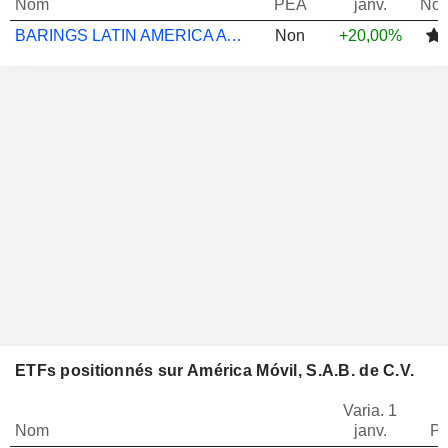
Nom
PEA
janv.
Not
BARINGS LATIN AMERICA A USD INC
Non
+20,00%
ETFs positionnés sur América Móvil, S.A.B. de C.V.
Varia. 1
Nom
janv.
Po