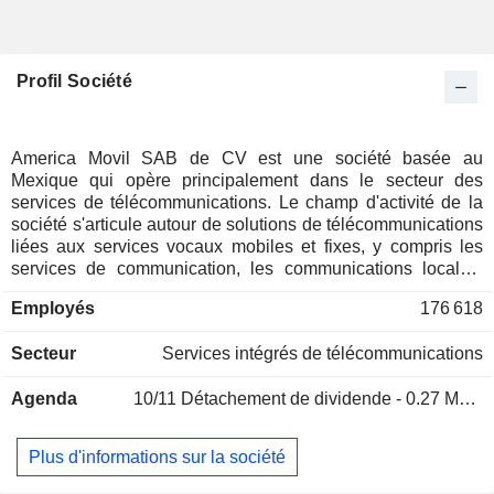
Profil Société
America Movil SAB de CV est une société basée au
Mexique qui opère principalement dans le secteur des
services de télécommunications. Le champ d'activité de la
société s'articule autour de solutions de télécommunications
liées aux services vocaux mobiles et fixes, y compris les
services de communication, les communications locales,
nationales et internationales longue distance, ainsi que les
Employés
176 618
services d'interconnexion de réseaux. En outre, la société
exerce des activités dans le domaine des données sans fil
Secteur
Services intégrés de télécommunications
et fixes, des services d'accès à Internet, ainsi que de la
télévision payante, qui désigne les solutions associées à la
Agenda
10/11
Détachement de dividende - 0.27 MXN
télévision à la carte, à la programmation et à la publicité. Par
ailleurs, les activités de la société comprennent des services
liés à la fourniture de contenu vidéo, audio et multimédia via
Plus d'informations sur la société
Internet à l’utilisateur final, ainsi que d’autres services liés
aux secteurs connexes des télécommunications. Les