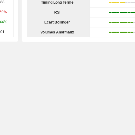
,88
Timing Long Terme
,69%
RSI
,44%
Ecart Bollinger
,01
Volumes Anormaux