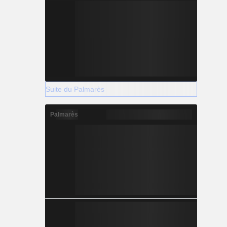
Suite du Palmarès
Palmarès