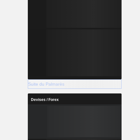
Suite du Palmarès
Devises / Forex