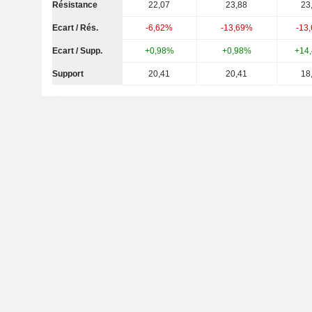
Résistance
22,07
23,88
23
Ecart / Rés.
-6,62%
-13,69%
-13
Ecart / Supp.
+0,98%
+0,98%
+14
Support
20,41
20,41
18