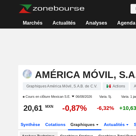
Marchés
Actualités
Analyses
Agenda
AMÉRICA MÓVIL, S.A.
Graphiques América Móvil, S.A.B. de C.V.
Actions
Cours en clôture
Mexican S.E.
06/08/2026
Varia. 5j.
Varia. 1 ja
20,61
-0,87%
MXN
-6,32%
+10,6
Synthèse
Cotations
Graphiques
Actualités