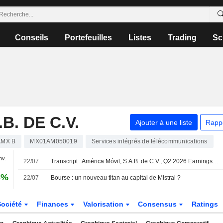
Conseils
Portefeuilles
Listes
Trading
Sc
B. DE C.V.
Ajouter à une liste
Rapp
AMX B
MX01AM050019
Services intégrés de télécommunications
nv.
22/07
Transcript : América Móvil, S.A.B. de C.V., Q2 2026 Earnings Call, Jul 22, 2026
3%
22/07
Bourse : un nouveau titan au capital de Mistral ?
Société
Finances
Valorisation
Consensus
Ratings