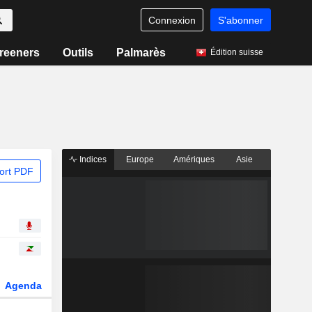
Connexion
S'abonner
reeners
Outils
Palmarès
Édition suisse
Indices
Europe
Amériques
Asie
ort PDF
Agenda
Secteur
Fonds et ETFs