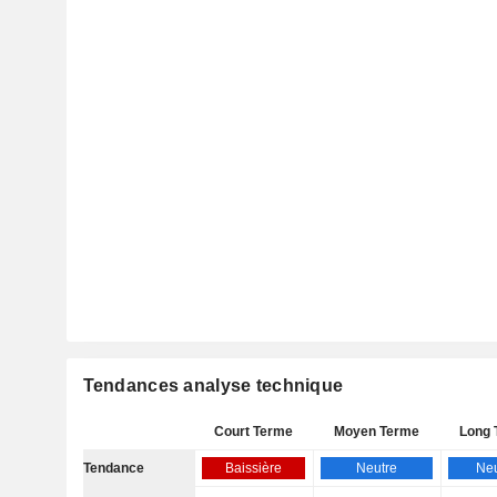
Tendances analyse technique
Court Terme
Moyen Terme
Long 
Tendance
Baissière
Neutre
Neu