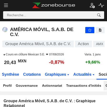
AMÉRICA MÓVIL, S.A.B. DE C.V.
20,43
$
-0,87%
AMÉRICA MÓVIL, S.A.B. DE
C.V.
Groupe América Móvil, S.A.B. de C.V.
Action
AMX B
Cours en clôture
Mexican S.E.
07/08/2026
Varia. 1 janv.
MXN
-0,87%
20,43
+9,66%
Synthèse
Cotations
Graphiques
Actualités
Soci
Profil
Gouvernance
Actionnariat
Transactions d'initiés
Groupe América Móvil, S.A.B. de C.V. : Graphique
Relationnel