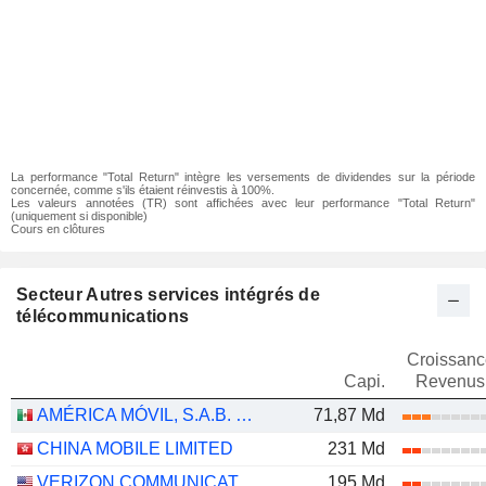
La performance "Total Return" intègre les versements de dividendes sur la période
concernée, comme s'ils étaient réinvestis à 100%.
Les valeurs annotées (TR) sont affichées avec leur performance "Total Return"
(uniquement si disponible)
Cours en clôtures
Secteur Autres services intégrés de
télécommunications
Croissanc
Capi.
Revenus
AMÉRICA MÓVIL, S.A.B. DE C.V.
71,87 Md
CHINA MOBILE LIMITED
231 Md
VERIZON COMMUNICATIONS, INC.
195 Md