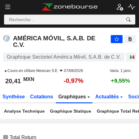
AMÉRICA MÓVIL, S.A.B. DE C.V.
20,41
$
-0,97%
AMÉRICA MÓVIL, S.A.B. DE
C.V.
Graphique Sectoriel América Móvil, S.A.B. de C.V.
A
Cours en clôture
Mexican S.E.
07/08/2026
Varia. 1 janv.
MXN
-0,97%
20,41
+9,55%
Synthèse
Cotations
Graphiques
Actualités
Soci
Analyse Technique
Graphique Statique
Graphique Total Re
Total Return