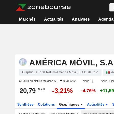
Marchés
Actualités
Analyses
Agenda
AMÉRICA MÓVIL, S.A.
Graphique Total Return América Móvil, S.A.B. de C.V.
A
Cours en clôture
Mexican S.E.
05/08/2026
Varia. 5j.
Varia. 1 ja
20,79
-3,21%
MXN
-4,76%
+11,5
Synthèse
Cotations
Graphiques
Actualités