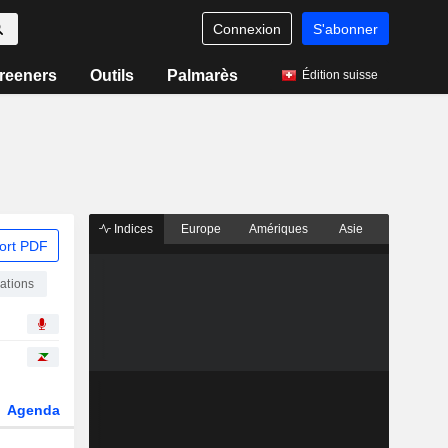
Connexion
S'abonner
reeners
Outils
Palmarès
Édition suisse
Indices
Europe
Amériques
Asie
ort PDF
ations
Agenda
Secteur
Fonds et ETFs