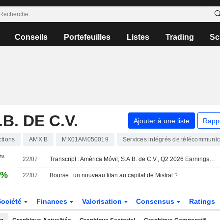
Conseils
Portefeuilles
Listes
Trading
Sc
B. DE C.V.
Ajouter à une liste
Rapp
ctions
AMX B
MX01AM050019
Services intégrés de télécommunic
nv.
22/07
Transcript : América Móvil, S.A.B. de C.V., Q2 2026 Earnings Call, Jul 22, 2026
9%
22/07
Bourse : un nouveau titan au capital de Mistral ?
Société
Finances
Valorisation
Consensus
Ratings