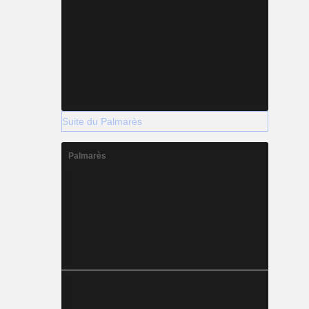
Suite du Palmarès
Palmarès