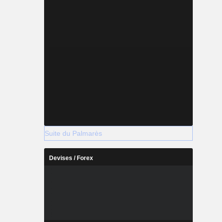
Suite du Palmarès
Devises / Forex