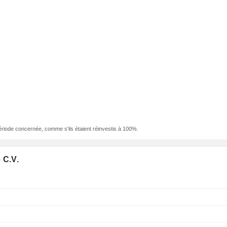
ériode concernée, comme s'ils étaient réinvestis à 100%.
 C.V.