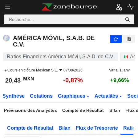
AMÉRICA MÓVIL, S.A.B. DE C.V.
20,43
$
-0,87%
AMÉRICA MÓVIL, S.A.B. DE
C.V.
Ratios Financiers América Móvil, S.A.B. de C.V.
Act
Cours en clôture
Mexican S.E.
07/08/2026
Varia. 1 janv.
MXN
-0,87%
20,43
+9,66%
Synthèse
Cotations
Graphiques
Actualités
Soci
Prévisions des Analystes
Compte de Résultat
Bilan
Flux d
Compte de Résultat
Bilan
Flux de Trésorerie
Ratios