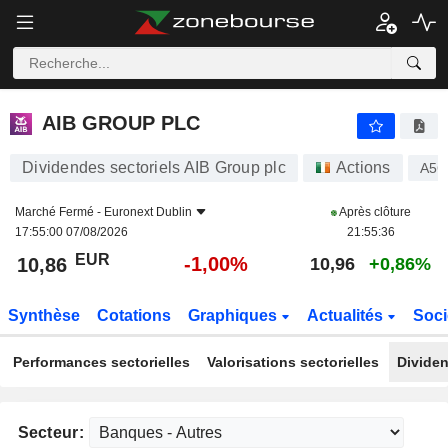
AIB GROUP PLC
10,86
€
-1,00%
AIB GROUP PLC
Dividendes sectoriels AIB Group plc
Actions
A5
Marché Fermé -
Euronext Dublin
Après clôture
17:55:00 07/08/2026
21:55:36
EUR
-1,00%
10,86
10,96
+0,86%
Synthèse
Cotations
Graphiques
Actualités
Soci
Performances sectorielles
Valorisations sectorielles
Dividen
Secteur: