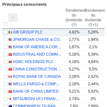
Principaux concurrents
Rendement
Rendement
du
du
dividende
dividende
(Y)
(Y+1)
AIB GROUP PLC
4,92%
5,28%
JPMORGAN CHASE & CO.
1,77%
1,94%
BANK OF AMERICA CORPORATION
1,87%
2,1%
INDUSTRIAL AND COMMERCIAL BANK OF CHINA LIMITED
5,16%
5,39%
HSBC HOLDINGS PLC
4,16%
4,64%
CHINA CONSTRUCTION BANK CORPORATION
5,27%
5,5%
ROYAL BANK OF CANADA
2,28%
2,52%
WELLS FARGO & COMPANY
2,18%
2,44%
BANK OF CHINA LIMITED
5,21%
5,42%
MITSUBISHI UFJ FINANCIAL GROUP, INC.
2,74%
3%
COMMONWEALTH BANK OF AUSTRALIA
2,8%
2,89%