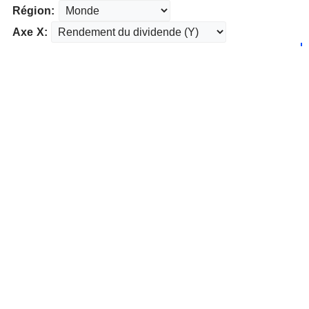
Région:
Axe X: