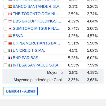
BANCO SANTANDER, S.A.
2,1%
3,26%
THE TORONTO-DOMINION BANK
2,59%
2,74%
DBS GROUP HOLDINGS LTD
4,39%
4,84%
SUMITOMO MITSUI FINANCIAL GROUP, INC.
2,74%
3,06%
BBVA
4,25%
4,57%
CHINA MERCHANTS BANK CO., LTD.
5,31%
5,56%
UNICREDIT S.P.A.
4,5%
5,02%
BNP PARIBAS
5,28%
6,02%
INTESA SANPAOLO S.P.A.
6,55%
7,59%
Moyenne
3,8%
4,19%
Moyenne pondérée par Capi.
3,35%
3,68%
Banques - Autres