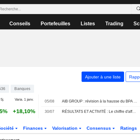
Conseils
Portefeuilles
Listes
Trading
Sc
Ajouter à une liste
Rapp
536
Banques
 5j.
Varia. 1 janv.
05/08
AIB GROUP : révision à la hausse du BPA grâce à un redressement plus marqué de la marge nette d'intérêt
95%
+18,10%
30/07
RÉSULTATS ET ACTIVITÉ : Le chiffre d'affaires de Zoo Digital recule, mais la perte se réduit
Société
Finances
Valorisation
Consensus
Ratings