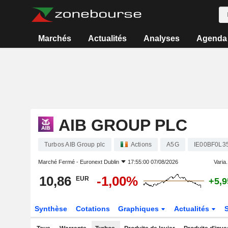
Marchés
Actualités
Analyses
Agenda
AIB GROUP PLC
Turbos AIB Group plc
Actions
A5G
IE00BF0L3
Marché Fermé -
Euronext Dublin
17:55:00 07/08/2026
Varia.
10,86
-1,00%
EUR
+5,
Synthèse
Cotations
Graphiques
Actualités