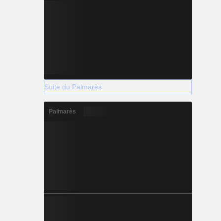
Suite du Palmarès
Palmarès