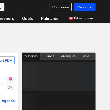
Connexion
S'abonner
reeners
Outils
Palmarès
Édition suisse
Indices
Europe
Amériques
Asie
ort PDF
AN
Agenda
Secteur
Dérivés
Fonds et ETFs