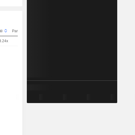
ité
Parité
Cours
3.24x
1
3,349
EUR