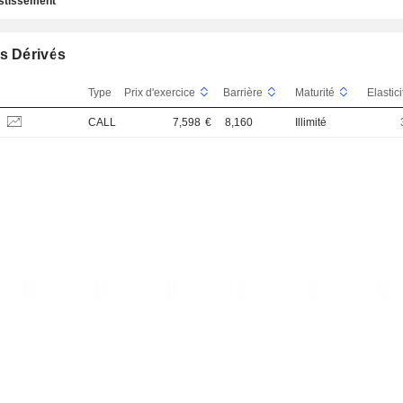
estissement
s Dérivés
Type
Prix d'exercice
Barrière
Maturité
Elastic
S
CALL
7,598
€
8,160
Illimité