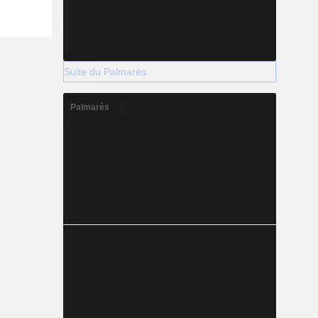
Suite du Palmarès
Palmarès