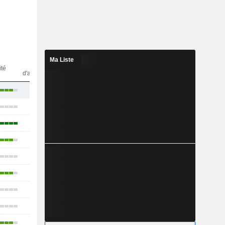
Ma Liste
Nbr
ité
d'analystes
13
21
22
16
17
17
13
23
17