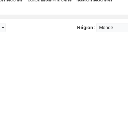
des sectoriels
Comparaisons Financières
Notations sectorielles
Région: