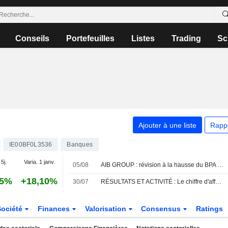
Conseils
Portefeuilles
Listes
Trading
Sc
Ajouter à une liste
Rapp
IE00BF0L3536
Banques
 5j.
Varia. 1 janv.
05/08
AIB GROUP : révision à la hausse du BPA grâce à un redressement plus marqué de la marge nette d'intérêt
95%
+18,10%
30/07
RÉSULTATS ET ACTIVITÉ : Le chiffre d'affaires de Zoo Digital recule, mais la perte se réduit
Société
Finances
Valorisation
Consensus
Ratings