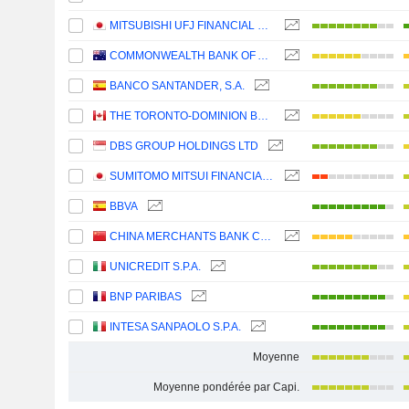
MITSUBISHI UFJ FINANCIAL GROUP, INC.
COMMONWEALTH BANK OF AUSTRALIA
BANCO SANTANDER, S.A.
THE TORONTO-DOMINION BANK
DBS GROUP HOLDINGS LTD
SUMITOMO MITSUI FINANCIAL GROUP, INC.
BBVA
CHINA MERCHANTS BANK CO., LTD.
UNICREDIT S.P.A.
BNP PARIBAS
INTESA SANPAOLO S.P.A.
Moyenne
Moyenne pondérée par Capi.