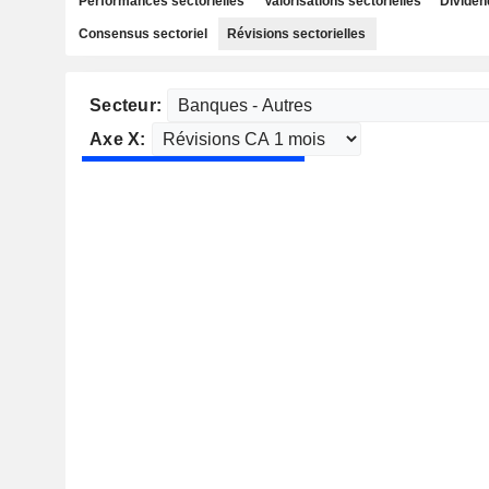
Performances sectorielles
Valorisations sectorielles
Dividen
Consensus sectoriel
Révisions sectorielles
Secteur:
Axe X: