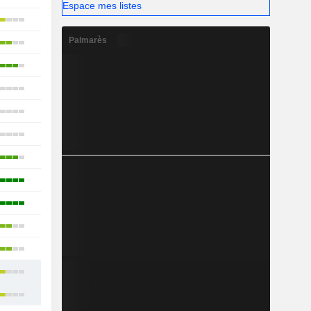
Espace mes listes
11
Palmarès
14
20
13
16
12
22
19
16
19
14
17
18