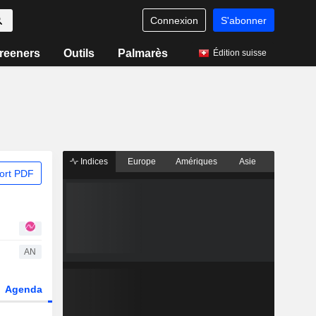
Connexion
S'abonner
reeners
Outils
Palmarès
Édition suisse
Indices
Europe
Amériques
Asie
ort PDF
AN
Agenda
Secteur
Dérivés
Fonds et ETFs