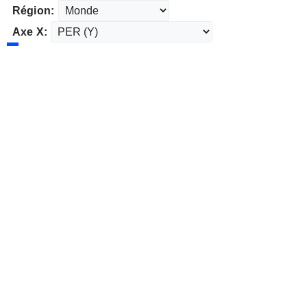
Région:
Axe X: