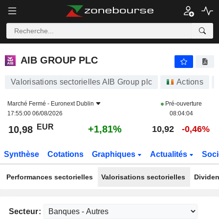
AIB GROUP PLC
10,98
€
+1,81%
AIB GROUP PLC
Valorisations sectorielles AIB Group plc
Actions
Marché Fermé -
Euronext Dublin
Pré-ouverture
17:55:00 06/08/2026
08:04:04
EUR
+1,81%
10,98
10,92
-0,46%
Synthèse
Cotations
Graphiques
Actualités
Soci
Performances sectorielles
Valorisations sectorielles
Dividen
Secteur: