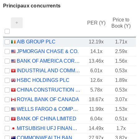
Principaux concurrents
Price to
PER (Y)
Book (Y)
AIB GROUP PLC
12.19x
1.71x
JPMORGAN CHASE & CO.
14.1x
2.59x
BANK OF AMERICA CORPORATION
13.46x
1.56x
INDUSTRIAL AND COMMERCIAL BANK OF CHINA LIMITED
6.01x
0.53x
HSBC HOLDINGS PLC
12.6x
1.89x
CHINA CONSTRUCTION BANK CORPORATION
5.78x
0.53x
ROYAL BANK OF CANADA
18.67x
3.07x
WELLS FARGO & COMPANY
11.99x
1.53x
BANK OF CHINA LIMITED
6.04x
0.51x
MITSUBISHI UFJ FINANCIAL GROUP, INC.
14.49x
1.7x
COMMONWEALTH BANK OF AUSTRALIA
27.97x
3.82x