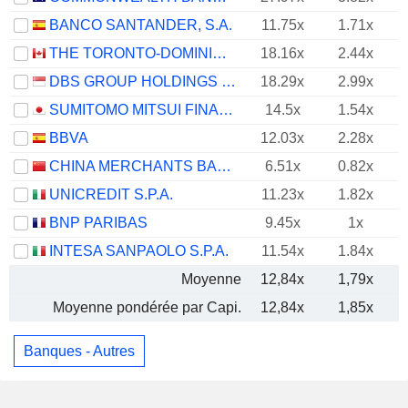
BANCO SANTANDER, S.A.
11.75x
1.71x
THE TORONTO-DOMINION BANK
18.16x
2.44x
DBS GROUP HOLDINGS LTD
18.29x
2.99x
SUMITOMO MITSUI FINANCIAL GROUP, INC.
14.5x
1.54x
BBVA
12.03x
2.28x
CHINA MERCHANTS BANK CO., LTD.
6.51x
0.82x
UNICREDIT S.P.A.
11.23x
1.82x
BNP PARIBAS
9.45x
1x
INTESA SANPAOLO S.P.A.
11.54x
1.84x
Moyenne
12,84x
1,79x
Moyenne pondérée par Capi.
12,84x
1,85x
Banques - Autres