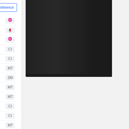
ertinence
CI
CI
MT
ZM
MT
MT
CI
CI
MT