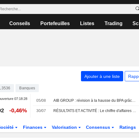
Conseils
Portefeuilles
Listes
Trading
Sc
Ajouter à une liste
Rapp
L3536
Banques
ouverture
07:18:28
05/08
AIB GROUP : révision à la hausse du BPA grâce à un redressement plus marqué de la marge nette d'intérêt
92
-0,46%
30/07
RÉSULTATS ET ACTIVITÉ : Le chiffre d'affaires de Zoo Digital recule, mais la perte se réduit
Société
Finances
Valorisation
Consensus
Ratings