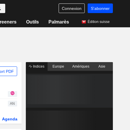
Connexion
S'abonner
reeners
Outils
Palmarès
Édition suisse
Indices
Europe
Amériques
Asie
ort PDF
AN
Agenda
Secteur
Dérivés
Fonds et ETFs