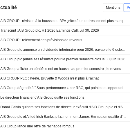
actualité
Mentions
P
AIB GROUP : révision à la hausse du BPA grâce à un redressement plus marqué de la marge nette d'intérêt
Transcript : AIB Group plc, H1 2026 Earnings Call, Jul 30, 2026
AIB GROUP : relèvement des prévisions de revenus
AIB Group plc annonce un dividende intérimaire pour 2026, payable le 6 octobre 2026
AIB Group plc publie ses résultats pour le premier semestre clos le 30 juin 2026
AIB Group affiche un bénéfice net en hausse au premier semestre ; le revenu net d'intérêts reste stable
AIB GROUP PLC : Keefe, Bruyette & Woods n'est plus à l'achat
AIB Group dégradé à " Sous-performance » par RBC, qui pointe des opportunités de création de valeur " relativement faibles »
Le directeur financier d'AIB Group quitte ses fonctions
Donal Galvin quittera ses fonctions de directeur exécutif d'AIB Group plc et d'Allied Irish Banks, P.L.C., le 26 mai 2026
AIB Group plc et Allied Irish Banks, p.l.c. nomment James Emmett en qualité d'administrateur non exécutif indépendant, avec effet immédiat
AIB Group lance une offre de rachat de rompus