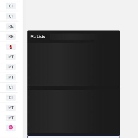
CI
CI
RE
RE
Ma Liste
MT
MT
MT
CI
CI
MT
MT