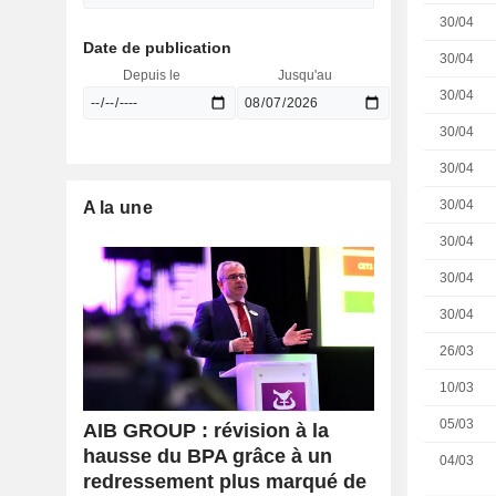
30/04
Date de publication
30/04
Depuis le
Jusqu'au
30/04
30/04
30/04
30/04
A la une
30/04
30/04
30/04
26/03
10/03
05/03
AIB GROUP : révision à la
hausse du BPA grâce à un
04/03
redressement plus marqué de