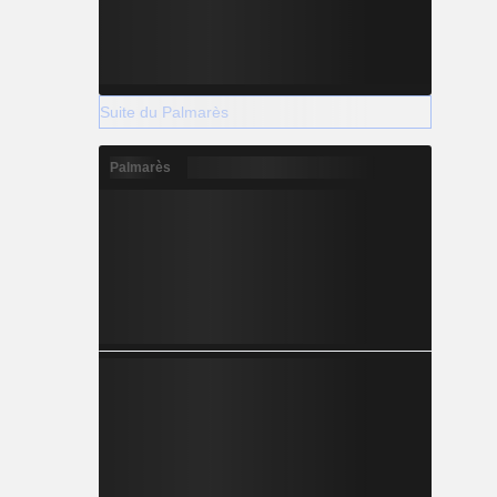
Suite du Palmarès
Palmarès