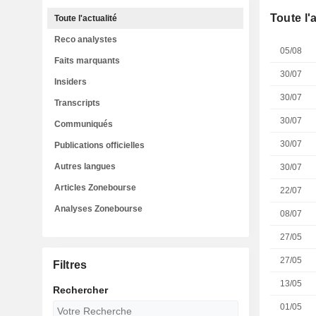
Toute l'
Toute l'actualité
Reco analystes
05/08
Faits marquants
30/07
Insiders
30/07
Transcripts
30/07
Communiqués
30/07
Publications officielles
Autres langues
30/07
Articles Zonebourse
22/07
Analyses Zonebourse
08/07
27/05
27/05
Filtres
13/05
Rechercher
01/05