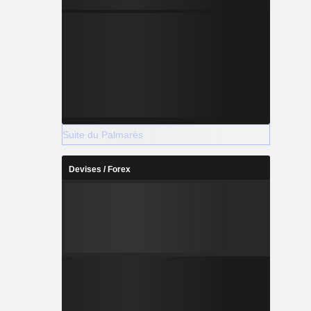
Suite du Palmarès
Devises / Forex