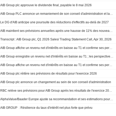
AIB Group plc approuve le dividende final, payable le 8 mai 2026
AIB Group PLC annonce un remaniement de son conseil d'administration et la nomination d'un vice-président, effectifs au 30 avril 2026
Le DG d'AIB anticipe une poursuite des réductions d'effectifs au-delà de 2027
AIB maintient ses prévisions annuelles après une hausse de 11% des nouveaux prêts au T1
Transcript : AIB Group plc, Q1 2026 Sales/ Trading Statement Call, Apr 30, 2026
AIB Group affiche un revenu net d'intérêts en baisse au T1 et confirme ses perspectives
AIB Group enregistre un revenu net d'intérêts en baisse au T1 ; les perspectives sont confirmées
AIB Group affiche un revenu net d'intérêts en baisse au T1 et confirme ses perspectives
AIB Group plc réitère ses prévisions de résultats pour l'exercice 2026
AIB Group plc annonce un changement au sein de son conseil d'administration
RBC relève ses prévisions pour AIB Group après les résultats de l'exercice 2025 ; opinion « Performance du secteur » maintenue
AlphaValue/Baader Europe ajuste sa recommandation et ses estimations pour AIB Group grâce à la résilience de la marge nette d'intérêt
AIB GROUP : Résilience du taux d'intérêt net plus forte que prévu