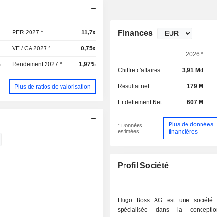
x
PER 2027 *
11,7x
Finances
x
VE / CA 2027 *
0,75x
2026 *
%
Rendement 2027 *
1,97%
Chiffre d'affaires
3,91 Md
Résultat net
179 M
Plus de ratios de valorisation
Endettement Net
607 M
Plus de données
* Données
estimées
financières
Profil Société
Hugo Boss AG est une société 
spécialisée dans la concepti