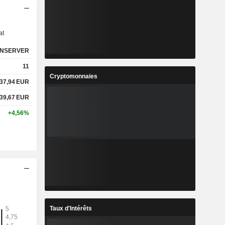
s
at
NSERVER
11
Cryptomonnaies
37,94
EUR
39,67
EUR
+4,56%
Taux d'Intérêts