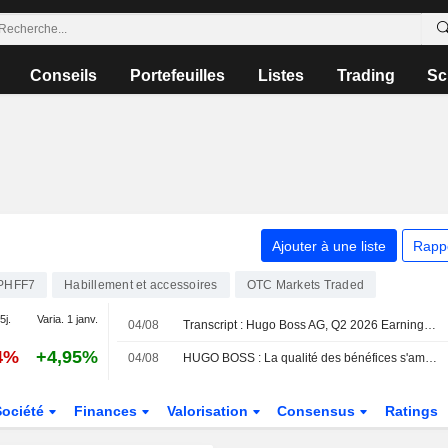
Conseils
Portefeuilles
Listes
Trading
Sc
Ajouter à une liste
Rapp
PHFF7
Habillement et accessoires
OTC Markets Traded
5j.
Varia. 1 janv.
04/08
Transcript : Hugo Boss AG, Q2 2026 Earnings Call, Aug 04, 2026
4%
+4,95%
04/08
HUGO BOSS : La qualité des bénéfices s'améliore malgré une pression accrue sur le chiffre d'affaires
Société
Finances
Valorisation
Consensus
Ratings