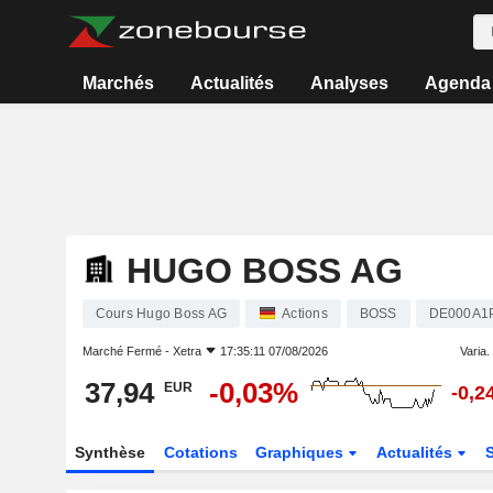
Marchés
Actualités
Analyses
Agenda
HUGO BOSS AG
Cours Hugo Boss AG
Actions
BOSS
DE000A1
Marché Fermé -
Xetra
17:35:11 07/08/2026
Varia. 
37,94
-0,03%
EUR
-0,2
Synthèse
Cotations
Graphiques
Actualités