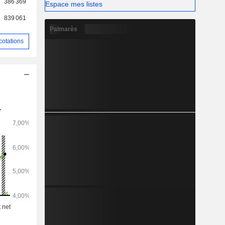
386 369
Espace mes listes
839 061
Palmarès
cotations