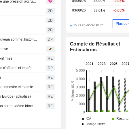
04/08/26
38.00 €
-0,03%
HUGO BOSS : La qualité des bénéfices s'améliore malgré une pression accrue sur le chiffre d'affaires
03/08/26
38.01 €
-0,05%
ZD
ZD
Plus de 
Cours en différé Xetra
r
ZD
Ouverture de la Bourse de Francfort : le Dax atteint un nouveau sommet historique
DP
Compte de Résultat et
resse
Estimations
onfirmés
RE
Hugo Boss : la faiblesse de la demande pèse sur le chiffre d'affaires et les résultats
DP
e
RE
Hugo Boss dépasse les attentes de bénéfice au deuxième trimestre et maintient ses prévisions annuelles
RE
n Europe (actualisé)
RE
Hugo Boss dépasse les attentes de bénéfice d'exploitation au deuxième trimestre
RE