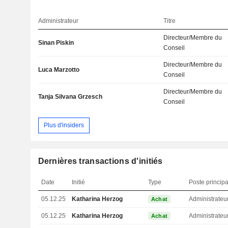
Administrateur
Titre
Directeur/Membre du
Sinan Piskin
Conseil
Directeur/Membre du
Luca Marzotto
Conseil
Directeur/Membre du
Tanja Silvana Grzesch
Conseil
Plus d'insiders
Dernières transactions d'initiés
Date
Initié
Type
Poste principa
05.12.25
Katharina Herzog
Administrateu
Achat
05.12.25
Katharina Herzog
Administrateu
Achat