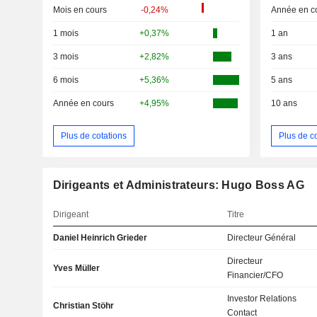
Mois en cours
-0,24%
Année en c
1 mois
+0,37%
1 an
3 mois
+2,82%
3 ans
6 mois
+5,36%
5 ans
Année en cours
+4,95%
10 ans
Plus de cotations
Plus de c
Dirigeants et Administrateurs: Hugo Boss AG
Dirigeant
Titre
Daniel Heinrich Grieder
Directeur Général
Directeur
Yves Müller
Financier/CFO
Investor Relations
Christian Stöhr
Contact