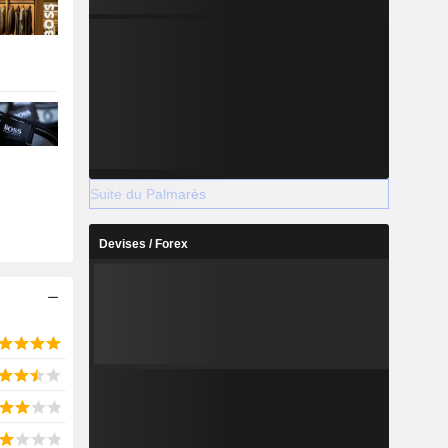
Suite du Palmarès
Devises / Forex