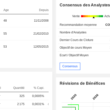
Consensus des Analyste
Age
Depuis
Vente
Ach
48
11/11/2008
Recommandation moyenne
CO
Nombre d'Analystes
55
21/02/2010
Dernier Cours de Cloture
53
12/05/2015
Objectif de cours Moyen
Ecart / Objectif Moyen
Consensus
Révisions de Bénéfices
l
Quantité
% Capi.
r
325
0,0005%
r
2 175
0,0031%