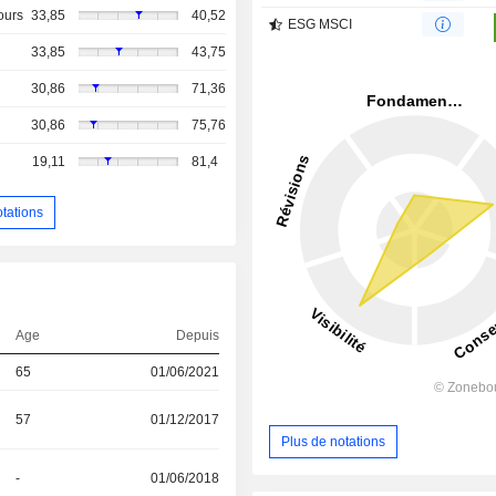
ours
33,85
40,52
ESG MSCI
33,85
43,75
30,86
71,36
30,86
75,76
19,11
81,4
otations
Age
Depuis
65
01/06/2021
57
01/12/2017
Plus de notations
-
01/06/2018