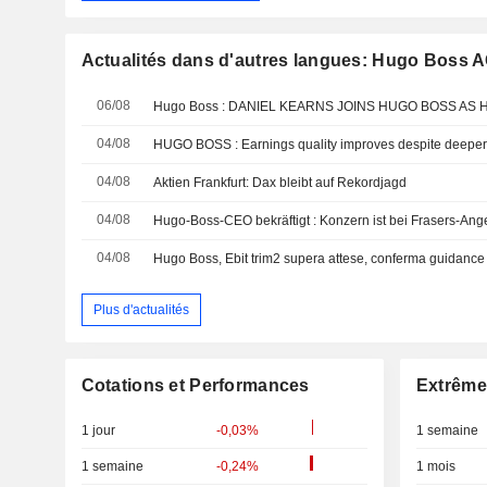
Actualités dans d'autres langues: Hugo Boss 
06/08
04/08
HUGO BOSS : Earnings quality improves despite deeper 
04/08
Aktien Frankfurt: Dax bleibt auf Rekordjagd
04/08
Hugo-Boss-CEO bekräftigt : Konzern ist bei Frasers-Ang
04/08
Hugo Boss, Ebit trim2 supera attese, conferma guidanc
Plus d'actualités
Cotations et Performances
Extrême
1 jour
-0,03%
1 semaine
1 semaine
-0,24%
1 mois