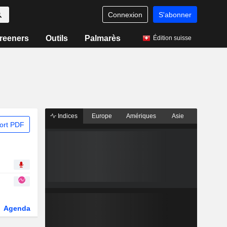
Connexion
S'abonner
reeners
Outils
Palmarès
Édition suisse
Indices
Europe
Amériques
Asie
ort PDF
Agenda
Secteur
Dérivés
Fonds et ETFs