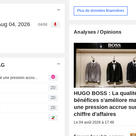
Plus de données financières
Aug 04, 2026
04/08
Analyses / Opinions
AG
HUGO BOSS : La qualité des bénéfices s'améliore malgré une pression accrue sur le chiffre d'affaires
ZD
HUGO BOSS : La qualit
ZD
bénéfices s'améliore ma
une pression accrue sur
r
ZD
chiffre d'affaires
Le 04 août 2026 à 17:46