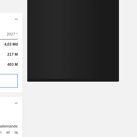
2027 *
4,03 Md
217 M
403 M
allemande
on et la