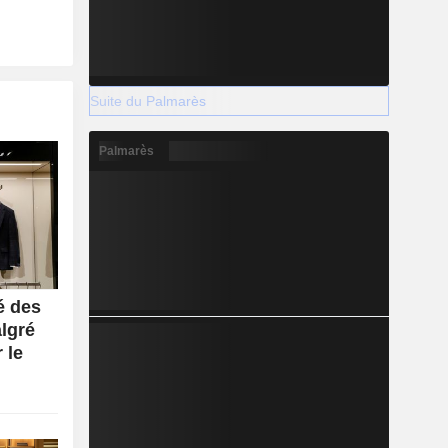
Suite du Palmarès
Palmarès
é des
lgré
 le