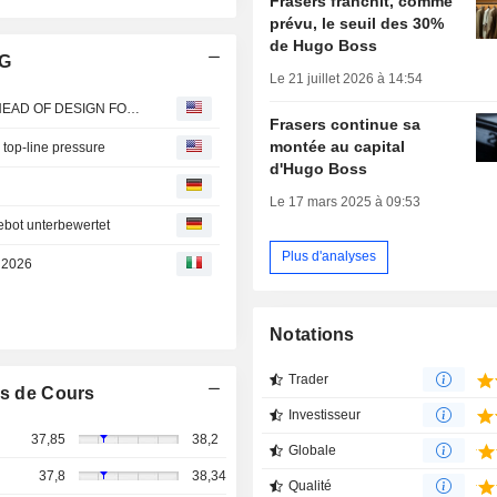
Frasers franchit, comme
prévu, le seuil des 30%
de Hugo Boss
AG
Le 21 juillet 2026 à 14:54
Hugo Boss : DANIEL KEARNS JOINS HUGO BOSS AS HEAD OF DESIGN FOR BOSS BY BECKHAM
Frasers continue sa
montée au capital
top-line pressure
d'Hugo Boss
Le 17 mars 2025 à 09:53
ebot unterbewertet
Plus d'analyses
e 2026
Notations
Trader
s de Cours
Investisseur
37,85
38,2
Globale
37,8
38,34
Qualité