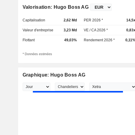
Valorisation: Hugo Boss AG
Capitalisation
2,62 Md
PER 2026 *
14,5
Valeur d'entreprise
3,23 Md
VE / CA 2026 *
0,83
Flottant
49,03%
Rendement 2026 *
0,11
* Données estimées
Graphique: Hugo Boss AG