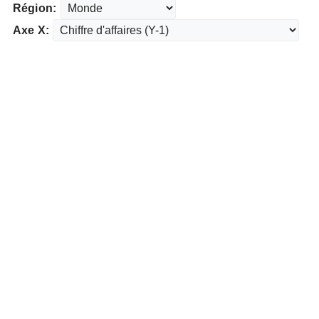
Région:
Axe X: