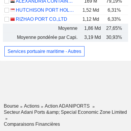
ALEXANDRIA CONTAINER&CARGO HANDLING COMPANY
169 M
79,19%
HUTCHISON PORT HOLDINGS TRUST
1,52 Md
6,31%
RIZHAO PORT CO.,LTD
1,12 Md
6,33%
Moyenne
1,86 Md
27,65%
Moyenne pondérée par Capi.
3,19 Md
30,93%
Services portuaire maritime - Autres
Bourse
Actions
Action ADANIPORTS
Secteur Adani Ports &amp; Special Economic Zone Limited
Comparaisons Financières