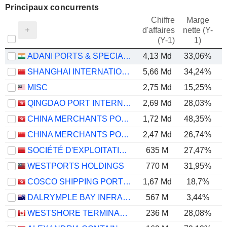
Principaux concurrents
Chiffre
Marge
d'affaires
nette (Y-
E
(Y-1)
1)
ADANI PORTS & SPECIAL ECONOMIC ZONE LIMITED
4,13 Md
33,06%
SHANGHAI INTERNATIONAL PORT (GROUP) CO., LTD.
5,66 Md
34,24%
MISC
2,75 Md
15,25%
QINGDAO PORT INTERNATIONAL CO., LTD.
2,69 Md
28,03%
CHINA MERCHANTS PORT HOLDINGS COMPANY LIMITED
1,72 Md
48,35%
CHINA MERCHANTS PORT GROUP CO., LTD.
2,47 Md
26,74%
SOCIÉTÉ D'EXPLOITATION DES PORTS
635 M
27,47%
WESTPORTS HOLDINGS
770 M
31,95%
COSCO SHIPPING PORTS LIMITED
1,67 Md
18,7%
DALRYMPLE BAY INFRASTRUCTURE LIMITED
567 M
3,44%
WESTSHORE TERMINALS INVESTMENT CORPORATION
236 M
28,08%