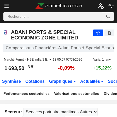
ADANI PORTS & SPECIAL ECONOMIC ZONE LIMITED
1 693,50
₹
-0,09%
ADANI PORTS & SPECIAL
ECONOMIC ZONE LIMITED
Comparaisons Financières Adani Ports & Special Econom
Marché Fermé -
NSE India S.E.
13:05:07 07/08/2026
Varia. 1 janv.
INR
-0,09%
1 693,50
+15,22%
Synthèse
Cotations
Graphiques
Actualités
Soci
Performances sectorielles
Valorisations sectorielles
Dividen
Secteur: