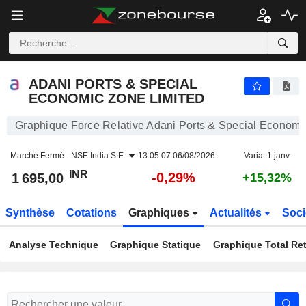
ADANI PORTS & SPECIAL ECONOMIC ZONE LIMITED
1 695,00
₹
-0,29%
ADANI PORTS & SPECIAL
ECONOMIC ZONE LIMITED
Graphique Force Relative Adani Ports & Special Economi
Marché Fermé -
NSE India S.E.
13:05:07 06/08/2026
Varia. 1 janv.
INR
-0,29%
1 695,00
+15,32%
Synthèse
Cotations
Graphiques
Actualités
Soci
Analyse Technique
Graphique Statique
Graphique Total Re