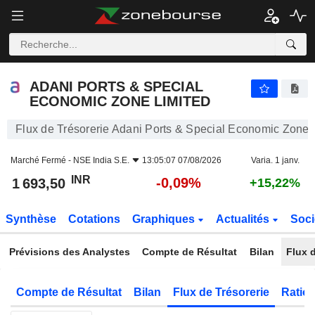
ADANI PORTS & SPECIAL ECONOMIC ZONE LIMITED
1 693,50
₹
-0,09%
ADANI PORTS & SPECIAL
ECONOMIC ZONE LIMITED
Flux de Trésorerie Adani Ports & Special Economic Zone 
Marché Fermé -
NSE India S.E.
13:05:07 07/08/2026
Varia. 1 janv.
INR
-0,09%
1 693,50
+15,22%
Synthèse
Cotations
Graphiques
Actualités
Soci
Prévisions des Analystes
Compte de Résultat
Bilan
Flux d
Compte de Résultat
Bilan
Flux de Trésorerie
Ratios