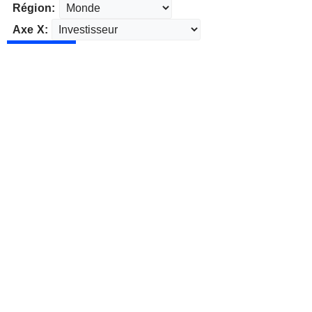
Région:
Axe X: