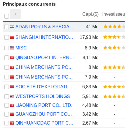
Principaux concurrents
Capi.($)
Investisseur
ADANI PORTS & SPECIAL ECONOMIC ZONE LIMITED
41 Md
SHANGHAI INTERNATIONAL PORT (GROUP) CO., LTD.
17,93 Md
MISC
8,9 Md
QINGDAO PORT INTERNATIONAL CO., LTD.
8,11 Md
-
CHINA MERCHANTS PORT HOLDINGS COMPANY LIMITED
8 Md
CHINA MERCHANTS PORT GROUP CO., LTD.
7,9 Md
-
SOCIÉTÉ D'EXPLOITATION DES PORTS
6,83 Md
WESTPORTS HOLDINGS
5,91 Md
LIAONING PORT CO., LTD.
4,48 Md
-
GUANGZHOU PORT COMPANY LIMITED
3,42 Md
-
QINHUANGDAO PORT CO., LTD.
2,67 Md
-