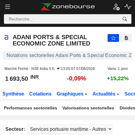
ADANI PORTS & SPECIAL ECONOMIC ZONE LIMITED
1 693,50
₹
-0,09%
ADANI PORTS & SPECIAL
ECONOMIC ZONE LIMITED
Notations sectorielles Adani Ports & Special Economic Zo
Marché Fermé -
NSE India S.E.
13:05:07 07/08/2026
Varia. 1 janv.
INR
-0,09%
1 693,50
+15,22%
Synthèse
Cotations
Graphiques
Actualités
Soci
Performances sectorielles
Valorisations sectorielles
Dividen
Secteur: