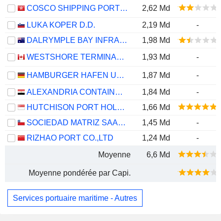
COSCO SHIPPING PORTS LIMITED
2,62 Md
LUKA KOPER D.D.
2,19 Md
-
DALRYMPLE BAY INFRASTRUCTURE LIMITED
1,98 Md
WESTSHORE TERMINALS INVESTMENT CORPORATION
1,93 Md
-
HAMBURGER HAFEN UND LOGISTIK AG
1,87 Md
-
ALEXANDRIA CONTAINER&CARGO HANDLING COMPANY
1,84 Md
-
HUTCHISON PORT HOLDINGS TRUST
1,66 Md
SOCIEDAD MATRIZ SAAM S.A.
1,45 Md
-
RIZHAO PORT CO.,LTD
1,24 Md
-
Moyenne
6,6 Md
Moyenne pondérée par Capi.
Services portuaire maritime - Autres