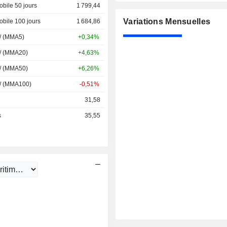
bile 50 jours
1 799,44
Variations Mensuelles
bile 100 jours
1 684,86
 / (MMA5)
+0,34%
 / (MMA20)
+4,63%
 / (MMA50)
+6,26%
 / (MMA100)
-0,51%
31,58
s
35,55