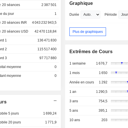
Graphique
. 20 séances
2 387 501
e du jour
1
Durée
Période
. 20 séances INR
4 043 232 943,5
. 20 séances USD
42 470 118,84
Plus de graphiques
ord 1
136 471 830
ord 2
115 517 400
Extrêmes de Cours
ord 3
97 717 880
1 semaine
1 676,7
pital moyenne
0
1 mois
1 650
ottant moyenne
0
Année en cours
1 292
1 an
1 290,5
3 ans
754,5
urs
5 ans
395,1
bile 5 jours
1 699,24
10 ans
203
bile 20 jours
1 771,9