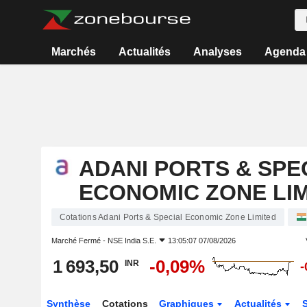
Marchés
Actualités
Analyses
Agenda
ADANI PORTS & SPE
ECONOMIC ZONE LI
Cotations Adani Ports & Special Economic Zone Limited
Marché Fermé -
NSE India S.E.
13:05:07 07/08/2026
1 693,50
-0,09%
INR
-
Synthèse
Cotations
Graphiques
Actualités