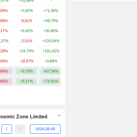
,47%
+10,96%
-
8,17 Md
2014
+105,31%
,09%
+3,92%
+71,39%
8,06 Md
2013
+15,11%
,88%
-6,01%
+49,70%
7,95 Md
2012
+12,45%
,17%
+5,92%
+30,80%
7,77 Md
2011
-16,66%
,37%
-2,51%
+228,04%
7 Md
2010
+30,14%
,28%
+24,74%
+101,42%
5,97 Md
2009
+70,14%
,08%
-18,97%
+3,68%
4,45 Md
2008
-74,36%
,64%
+3,70%
+67,54%
11,7 Md
2007
+31,77%
,65%
+9,17%
+74,91%
onomic Zone Limited