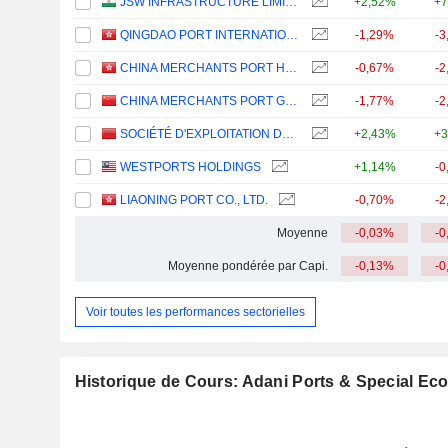
JSW INFRASTRUCTURE LIMITED
+2,52%
+7
QINGDAO PORT INTERNATIONAL CO., LTD.
-1,29%
-3
CHINA MERCHANTS PORT HOLDINGS COMPANY LIMITED
-0,67%
-2
CHINA MERCHANTS PORT GROUP CO., LTD.
-1,77%
-2
SOCIÉTÉ D'EXPLOITATION DES PORTS
+2,43%
+3
WESTPORTS HOLDINGS
+1,14%
-0
LIAONING PORT CO., LTD.
-0,70%
-2
Moyenne
-0,03%
-0
Moyenne pondérée par Capi.
-0,13%
-0
Voir toutes les performances sectorielles
Historique de Cours: Adani Ports & Special Ec