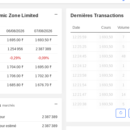
omic Zone Limited
Dernières Transactions
Date
Cours
Volume
06/08/2026
07/08/2026
12:25:59
1 693,50
7
1 695.00 ₹
1 693.50 ₹
12:25:25
1 693,50
5
1 254 956
2 387 389
12:24:45
1 693,50
48
-0,29%
-0,09%
12:24:12
1 693,50
1
1 704.00 ₹
1 695.00 ₹
12:23:58
1 693,50
2
1 706.00 ₹
1 702.30 ₹
1 685.80 ₹
1 676.70 ₹
12:21:54
1 693,50
1
12:21:47
1 693,50
14
12:20:38
1 693,50
5
s
marchés
our
2 387 389
our estimé
2 387 389