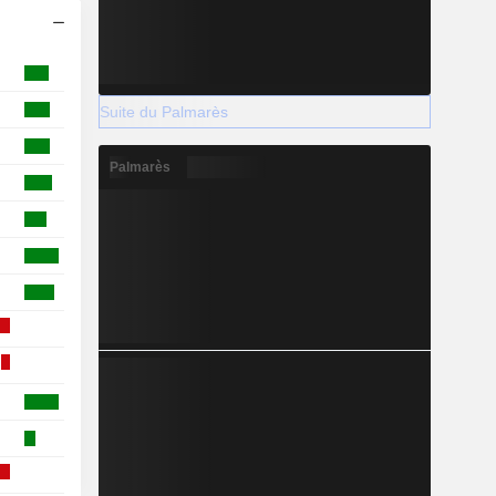
Suite du Palmarès
Palmarès