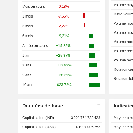
Volume moy
Mois en cours
-0,18%
Ratio Volum
1 mois
-7,66%
Volume moy
3 mois
-2,27%
Volume moy
6 mois
+9,21%
Volume rec
Année en cours
+15,22%
Volume rec
1 an
+25,87%
Volume rec
3 ans
+113,99%
Rotation ca
5 ans
+138,29%
Rotation fl
10 ans
+623,72%
Données de base
Indicate
Capitalisation (INR)
3 901 754 732 423
Moyenne mo
Capitalisation (USD)
40 997 005 753
Moyenne mo