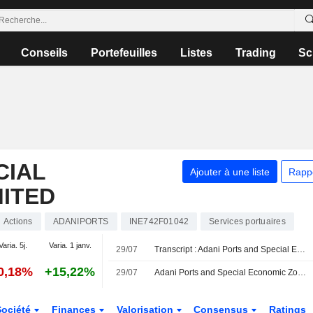
Conseils
Portefeuilles
Listes
Trading
Sc
CIAL
Ajouter à une liste
Rapp
MITED
Actions
ADANIPORTS
INE742F01042
Services portuaires
Varia. 5j.
Varia. 1 janv.
29/07
Transcript : Adani Ports and Special Economic Zone Limited, Q1 2027 Earnings Call, Jul 29, 2026
0,18%
+15,22%
29/07
Adani Ports and Special Economic Zone Ltd évaluerait l'acquisition d'une participation majoritaire dans Associated British Ports
Société
Finances
Valorisation
Consensus
Ratings