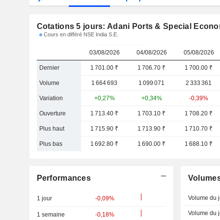
Cotations 5 jours: Adani Ports & Special Econ
Cours en différé NSE India S.E.
03/08/2026
04/08/2026
05/08/2026
Dernier
1 701.00 ₹
1 706.70 ₹
1 700.00 ₹
Volume
1 664 693
1 099 071
2 333 361
Variation
+0,27%
+0,34%
-0,39%
Ouverture
1 713.40 ₹
1 703.10 ₹
1 708.20 ₹
Plus haut
1 715.90 ₹
1 713.90 ₹
1 710.70 ₹
Plus bas
1 692.80 ₹
1 690.00 ₹
1 688.10 ₹
Performances
Volume
Volume du j
1 jour
-0,09%
Volume du j
1 semaine
-0,18%