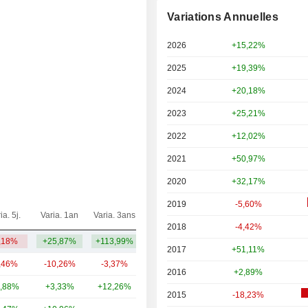
Variations Annuelles
2026
+15,22%
2025
+19,39%
2024
+20,18%
2023
+25,21%
2022
+12,02%
2021
+50,97%
2020
+32,17%
2019
-5,60%
ia. 5j.
Varia. 1an
Varia. 3ans
Capi.($)
2018
-4,42%
,18%
+25,87%
+113,99%
41 Md
2017
+51,11%
,46%
-10,26%
-3,37%
17,8 Md
2016
+2,89%
,88%
+3,33%
+12,26%
8,8 Md
2015
-18,23%