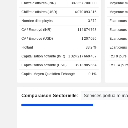
Chiffre d'affaires (INR)
387 357 700 000
Moyenne mo
Chiffre d'affaires (USD)
4 070 093 316
Moyenne mo
Nombre d'employés
3 372
Ecart cours
CA / Employé (INR)
114 874 763
Ecart cours
CA / Employé (USD)
1 207 026
Ecart cours
Flottant
33.9 %
Ecart cours
Capitalisation flottante (INR)
1 324 217 669 437
RSI 9 jours
Capitalisation flottante (USD)
13 913 985 664
RSI 14 jour
Capital Moyen Quotidien Echangé
0.1%
Comparaison Sectorielle: