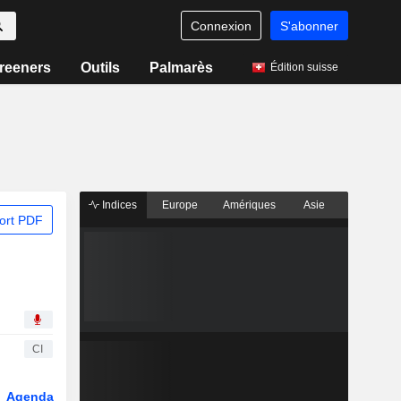
Connexion
S'abonner
reeners
Outils
Palmarès
Édition suisse
Indices
Europe
Amériques
Asie
ort PDF
CI
Agenda
Secteur
Dérivés
Fonds et ETFs