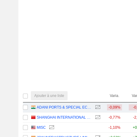
Ajouter à une liste
Varia.
Var
ADANI PORTS & SPECIAL ECONOMIC ZONE LIMITED
-0,09%
-0
SHANGHAI INTERNATIONAL PORT (GROUP) CO., LTD.
-0,77%
-2
MISC
-1,10%
+0