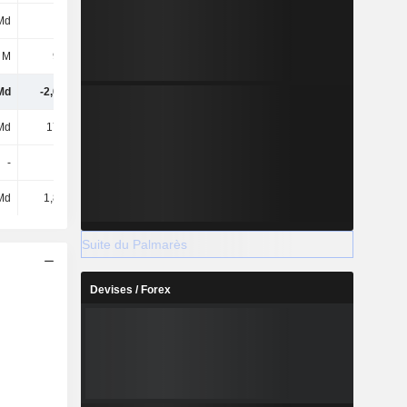
Md
4 Md
5,05 Md
6,04 Md
 M
934 M
3,52 Md
6,49 Md
Md
-2,06 Md
-4,65 Md
-2,35 Md
Md
179 Md
175 Md
218 Md
-
-
-
-
Md
1,87 Md
1,87 Md
-
Suite du Palmarès
Devises / Forex