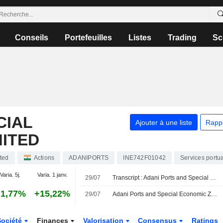
Conseils
Portefeuilles
Listes
Trading
Sc
CIAL
Ajouter à une liste
Rapp
MITED
ted
Actions
ADANIPORTS
INE742F01042
Services portu
Varia. 5j.
Varia. 1 janv.
29/07
Transcript : Adani Ports and Special Economic Zone Limited, Q1 2027 Earnings Call, Jul 29, 2026
1,77%
+15,22%
29/07
Adani Ports and Special Economic Zone Ltd évaluerait l'acquisition d'une participation majoritaire dans Associated British Ports
Société
Finances
Valorisation
Consensus
Ratings