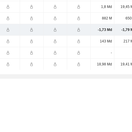
1,8 Md
19,45 
882 M
650
-1,73 Md
-1,79 
143 Md
217 
-
18,98 Md
19,41 