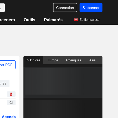
Connexion
S'abonner
reeners
Outils
Palmarès
Édition suisse
Indices
Europe
Amériques
Asie
ort PDF
aires
CI
Agenda
Secteur
Dérivés
Fonds et ETFs