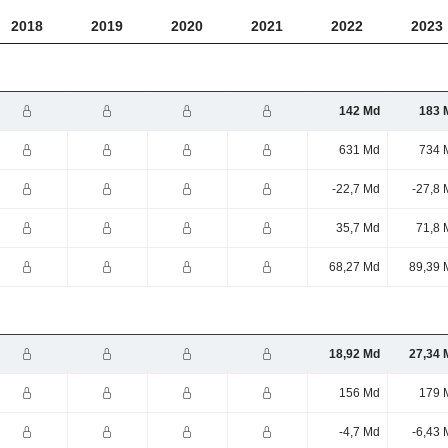
2018
2019
2020
2021
2022
2023
142 Md
183 
631 Md
734 
-22,7 Md
-27,8 
35,7 Md
71,8 
68,27 Md
89,39 
18,92 Md
27,34 
156 Md
179 
-4,7 Md
-6,43 