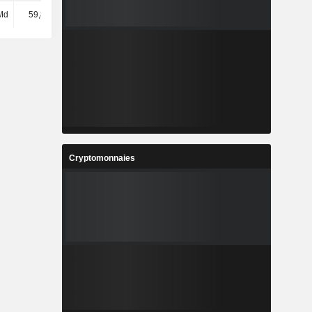
Md
59,81 Md
133 Md
428 Md
Cryptomonnaies