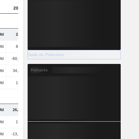
2024
2025
2026
Md
243 Md
281 Md
335 Md
Md
836 Md
971 Md
1 418 Md
Suite du Palmarès
Md
-60,69 Md
-63,74 Md
-133 Md
Palmarès
Md
34,89 Md
38,74 Md
49,13 Md
Md
121 Md
144 Md
169 Md
Md
26,41 Md
34,92 Md
54,39 Md
Md
172 Md
205 Md
217 Md
Md
-13,47 Md
-16,75 Md
-20,63 Md