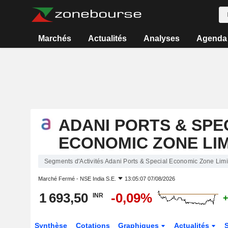
Marchés
Actualités
Analyses
Agenda
ADANI PORTS & SPE
ECONOMIC ZONE LI
Segments d'Activités Adani Ports & Special Economic Zone Limi
Marché Fermé -
NSE India S.E.
13:05:07 07/08/2026
1 693,50
-0,09%
INR
+
Synthèse
Cotations
Graphiques
Actualités