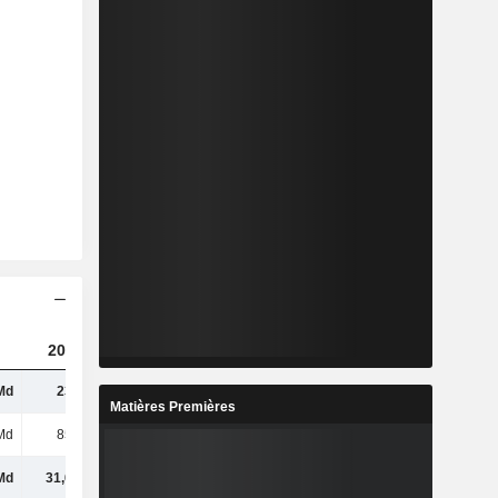
2024
2025
2026
Md
235 Md
272 Md
322 Md
Matières Premières
Md
852 Md
916 Md
1 070 Md
Md
31,66 Md
38,7 Md
65,14 Md