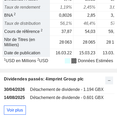
Taux de rendement
1,19%
2,45%
3,6
2
BNA
0,8026
2,85
3,7
Taux de distribution
56,1%
46,4%
57
2
Cours de référence
37,87
54,03
59,7
Nbr de Titres (en
28 063
28 065
28 14
Milliers)
Date de publication
16.03.22
15.03.23
13.03.2
1
2
USD en Millions
USD
Données Estimées
Dividendes passés: 4imprint Group plc
30/04/2026
Détachement de dividende - 1.194 GBX
14/08/2025
Détachement de dividende - 0.601 GBX
Voir plus