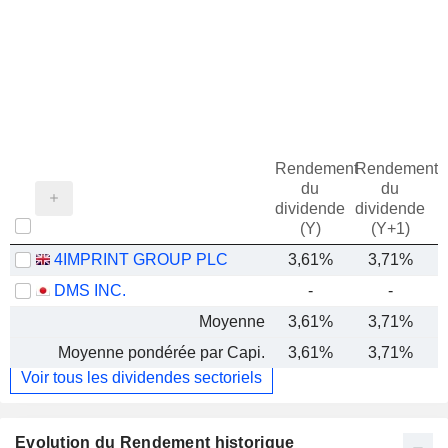
Rendement
Rendement
du
du
dividende
dividende
(Y)
(Y+1)
4IMPRINT GROUP PLC
3,61%
3,71%
DMS INC.
-
-
Moyenne
3,61%
3,71%
Moyenne pondérée par Capi.
3,61%
3,71%
Voir tous les dividendes sectoriels
Evolution du Rendement historique