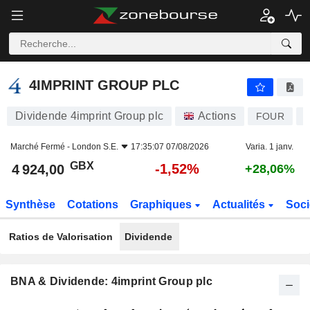
4IMPRINT GROUP PLC
4 924,00
p
-1,52%
4IMPRINT GROUP PLC
Dividende 4imprint Group plc
Actions
FOUR
Marché Fermé -
London S.E.
17:35:07 07/08/2026
Varia. 1 janv.
GBX
-1,52%
4 924,00
+28,06%
Synthèse
Cotations
Graphiques
Actualités
Soci
Ratios de Valorisation
Dividende
BNA & Dividende: 4imprint Group plc