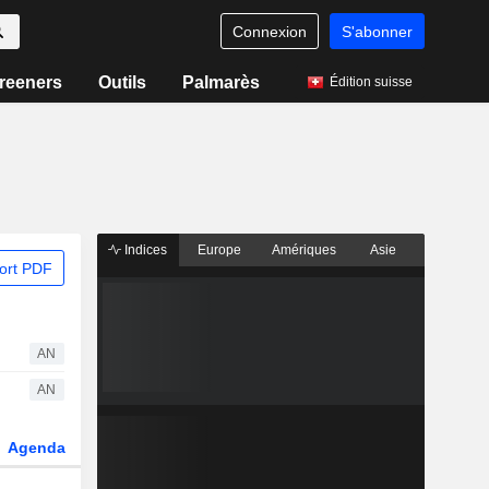
Connexion
S'abonner
reeners
Outils
Palmarès
Édition suisse
Indices
Europe
Amériques
Asie
ort PDF
AN
AN
Agenda
Secteur
Dérivés