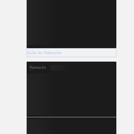
Suite du Palmarès
Palmarès