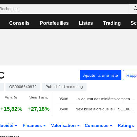
Conseils
Portefeuilles
Listes
Trading
Sc
C
Ajouter à une liste
Rapp
R
GB0006640972
Publicité et marketing
Varia. 5j.
Varia. 1 janv.
05/08
La vigueur des minières compense la faiblesse des valeurs financières exposées à l'Asie
+15,82%
+27,18%
05/08
Next brille alors que le FTSE 100 reste à la traîne des moyennes capitalisations
Société
Finances
Valorisation
Consensus
Ratings