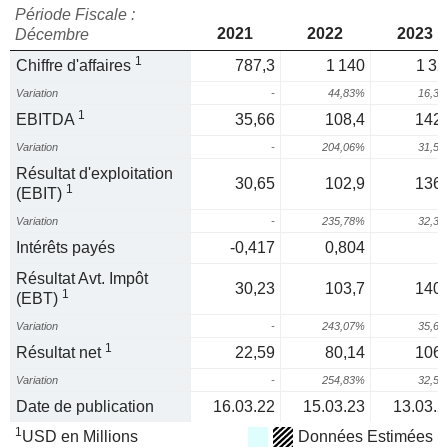
Période Fiscale :
2021
2022
2023
Décembre
1
Chiffre d'affaires
787,3
1 140
1 32
Variation
-
44,83%
16,3
1
EBITDA
35,66
108,4
142,
Variation
-
204,06%
31,5
Résultat d'exploitation
30,65
102,9
136,
1
(EBIT)
Variation
-
235,78%
32,3
Intérêts payés
-0,417
0,804
Résultat Avt. Impôt
30,23
103,7
140,
1
(EBT)
Variation
-
243,07%
35,6
1
Résultat net
22,59
80,14
106,
Variation
-
254,83%
32,5
Date de publication
16.03.22
15.03.23
13.03.2
1
USD en Millions
Données Estimées