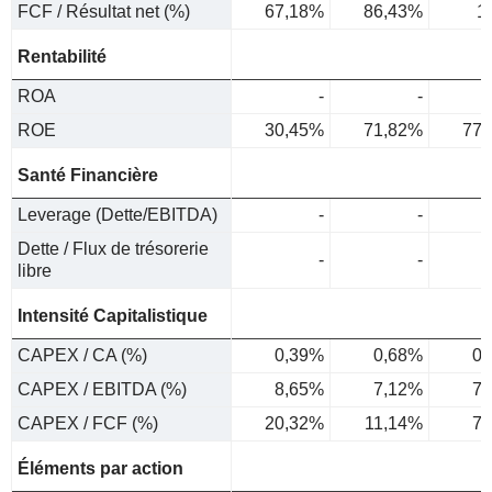
FCF / Résultat net (%)
67,18%
86,43%
1
Rentabilité
ROA
-
-
ROE
30,45%
71,82%
77,
Santé Financière
Leverage (Dette/EBITDA)
-
-
Dette / Flux de trésorerie
-
-
libre
Intensité Capitalistique
CAPEX / CA (%)
0,39%
0,68%
0,
CAPEX / EBITDA (%)
8,65%
7,12%
7,
CAPEX / FCF (%)
20,32%
11,14%
7,
Éléments par action