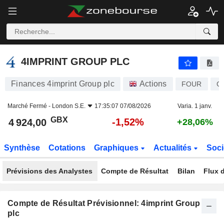
4IMPRINT GROUP PLC
4 924,00
p
-1,52%
4IMPRINT GROUP PLC
Finances 4imprint Group plc
Actions
FOUR
G
Marché Fermé -
London S.E.
17:35:07 07/08/2026
Varia. 1 janv.
GBX
-1,52%
4 924,00
+28,06%
Synthèse
Cotations
Graphiques
Actualités
Soci
Prévisions des Analystes
Compte de Résultat
Bilan
Flux d
Compte de Résultat Prévisionnel: 4imprint Group
plc