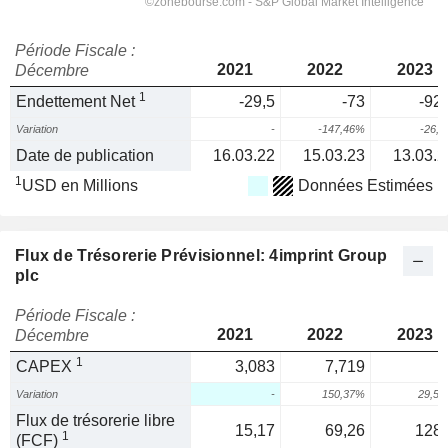
Période Fiscale :
2021
2022
2023
Décembre
1
Endettement Net
-29,5
-73
-92,
Variation
-
-147,46%
-26,
Date de publication
16.03.22
15.03.23
13.03.2
1
USD en Millions
Données Estimées
Flux de Trésorerie Prévisionnel: 4imprint Group
plc
Période Fiscale :
2021
2022
2023
Décembre
1
CAPEX
3,083
7,719
1
Variation
-
150,37%
29,5
Flux de trésorerie libre
15,17
69,26
128,
1
(FCF)