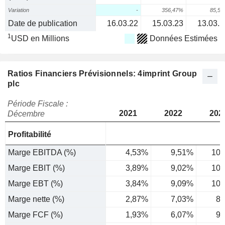
Variation
-
356,47%
85,5
Date de publication
16.03.22
15.03.23
13.03.2
1
USD en Millions
Données Estimées
Ratios Financiers Prévisionnels: 4imprint Group
plc
Période Fiscale :
2021
2022
202
Décembre
Profitabilité
Marge EBITDA (%)
4,53%
9,51%
10,
Marge EBIT (%)
3,89%
9,02%
10,
Marge EBT (%)
3,84%
9,09%
10,
Marge nette (%)
2,87%
7,03%
8,
Marge FCF (%)
1,93%
6,07%
9,