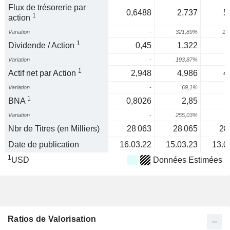
Flux de trésorerie par
0,6488
2,737
5
1
action
Variation
-
321,89%
11
1
Dividende / Action
0,45
1,322
Variation
-
193,87%
6
1
Actif net par Action
2,948
4,986
4
Variation
-
69,1%
-
1
BNA
0,8026
2,85
Variation
-
255,03%
Nbr de Titres (en Milliers)
28 063
28 065
28
Date de publication
16.03.22
15.03.23
13.0
1
USD
Données Estimées
Ratios de Valorisation