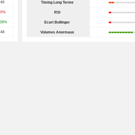
140
Timing Long Terme
20%
RSI
,38%
Ecart Bollinger
748
Volumes Anormaux