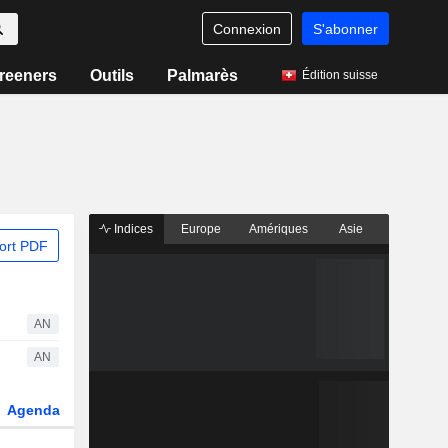
Connexion
S'abonner
reeners
Outils
Palmarès
Édition suisse
Indices
Europe
Amériques
Asie
ort PDF
AN
AN
Agenda
Secteur
Dérivés