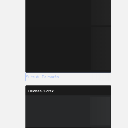
Suite du Palmarès
Devises / Forex