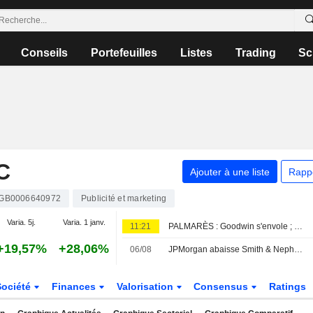
Conseils
Portefeuilles
Listes
Trading
Sc
C
Ajouter à une liste
Rapp
GB0006640972
Publicité et marketing
Varia. 5j.
Varia. 1 janv.
11:21
PALMARÈS : Goodwin s'envole ; Oxford BioMedica revoit ses prévisions de revenus à la baisse
+19,57%
+28,06%
06/08
JPMorgan abaisse Smith & Nephew ; les courtiers plébiscitent Next
Société
Finances
Valorisation
Consensus
Ratings