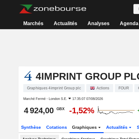
Marchés
Actualités
Analyses
Agenda
4IMPRINT GROUP PL
Graphiques 4imprint Group plc
Actions
FOUR
Marché Fermé -
London S.E.
17:35:07 07/08/2026
4 924,00
-1,52%
GBX
Synthèse
Cotations
Graphiques
Actualités