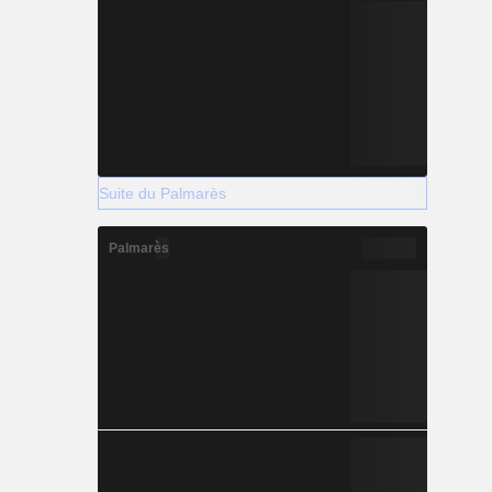
Suite du Palmarès
Palmarès