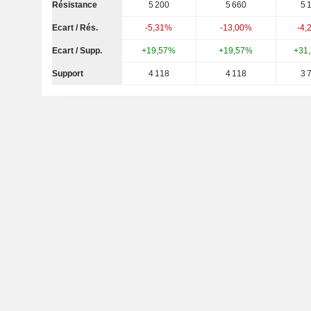
Résistance
5 200
5 660
5 
Ecart / Rés.
-5,31%
-13,00%
-4,
Ecart / Supp.
+19,57%
+19,57%
+31
Support
4 118
4 118
3 