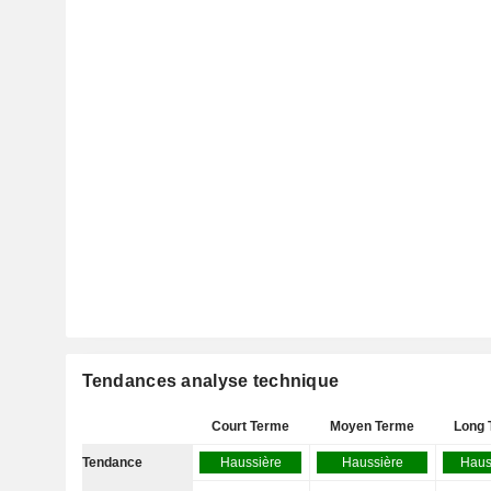
Tendances analyse technique
Court Terme
Moyen Terme
Long 
Tendance
Haussière
Haussière
Haus