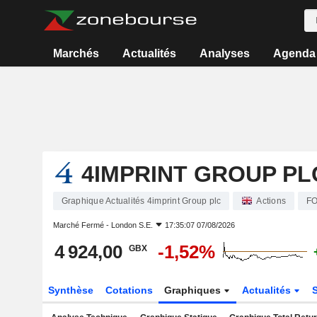
Marchés
Actualités
Analyses
Agenda
4IMPRINT GROUP PL
Graphique Actualités 4imprint Group plc
Actions
F
Marché Fermé -
London S.E.
17:35:07 07/08/2026
4 924,00
-1,52%
GBX
Synthèse
Cotations
Graphiques
Actualités