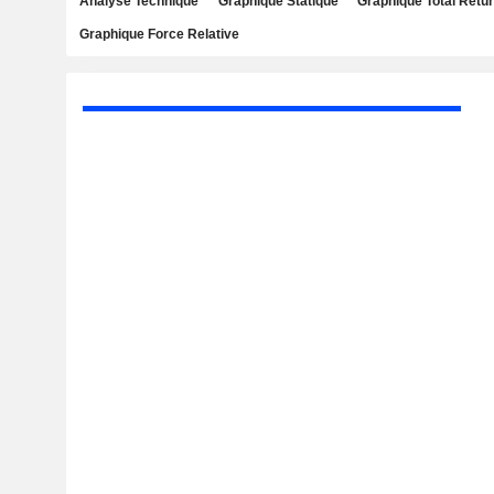
Analyse Technique
Graphique Statique
Graphique Total Retu
Graphique Force Relative