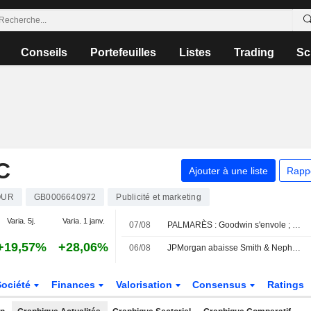
Conseils
Portefeuilles
Listes
Trading
Sc
C
Ajouter à une liste
Rapp
OUR
GB0006640972
Publicité et marketing
Varia. 5j.
Varia. 1 janv.
07/08
PALMARÈS : Goodwin s'envole ; Oxford BioMedica revoit ses prévisions de revenus à la baisse
+19,57%
+28,06%
06/08
JPMorgan abaisse Smith & Nephew ; les courtiers plébiscitent Next
Société
Finances
Valorisation
Consensus
Ratings