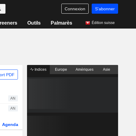
Connexion
S'abonner
reeners
Outils
Palmarès
Édition suisse
Indices
Europe
Amériques
Asie
ort PDF
AN
AN
Agenda
Secteur
Dérivés