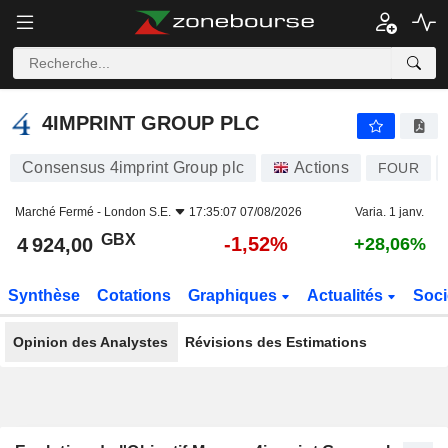
4IMPRINT GROUP PLC
4 924,00
p
-1,52%
4IMPRINT GROUP PLC
Consensus 4imprint Group plc
Actions
FOUR
Marché Fermé -
London S.E.
17:35:07 07/08/2026
Varia. 1 janv.
GBX
-1,52%
4 924,00
+28,06%
Synthèse
Cotations
Graphiques
Actualités
Soci
Opinion des Analystes
Révisions des Estimations