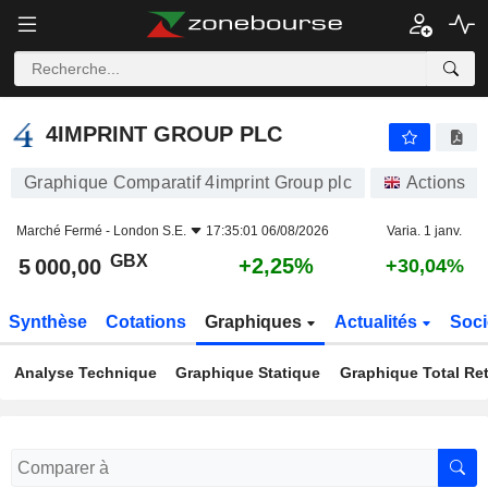
4IMPRINT GROUP PLC
5 000,00
p
+2,25%
4IMPRINT GROUP PLC
Graphique Comparatif 4imprint Group plc
Actions
Marché Fermé -
London S.E.
17:35:01 06/08/2026
Varia. 1 janv.
GBX
+2,25%
5 000,00
+30,04%
Synthèse
Cotations
Graphiques
Actualités
Soci
Analyse Technique
Graphique Statique
Graphique Total Re