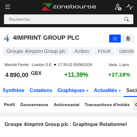
4IMPRINT GROUP PLC
4 890,00
p
+11,39%
4IMPRINT GROUP PLC
Groupe 4imprint Group plc
Action
FOUR
GB0006
Marché Fermé -
London S.E.
17:35:02 05/08/2026
Varia. 1 janv.
GBX
+11,39%
4 890,00
+27,18%
Synthèse
Cotations
Graphiques
Actualités
Soci
Profil
Gouvernance
Actionnariat
Transactions d'initiés
Groupe 4imprint Group plc : Graphique Relationnel