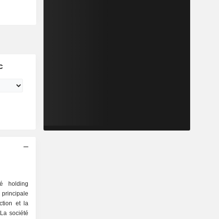
c
é holding
principale
ction et la
 La société