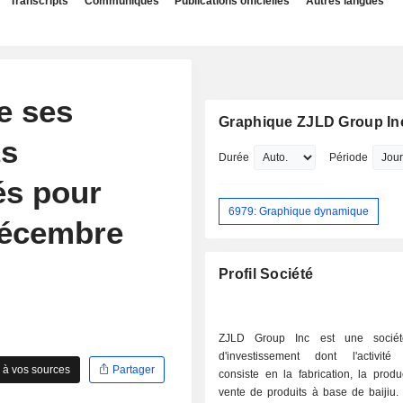
Transcripts
Communiqués
Publications officielles
Autres langues
e ses
Graphique ZJLD Group In
ts
Durée
Période
és pour
6979: Graphique dynamique
 décembre
Profil Société
ZJLD Group Inc est une sociét
d'investissement dont l'activité 
 à vos sources
Partager
consiste en la fabrication, la produ
vente de produits à base de baijiu.