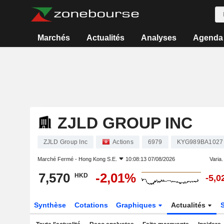
Marchés
Actualités
Analyses
Agenda
ZJLD GROUP INC
ZJLD Group Inc
Actions
6979
KYG989BA1027
Marché Fermé -
Hong Kong S.E.
10:08:13 07/08/2026
Varia. 
7,570
-2,01%
HKD
-5,
Synthèse
Cotations
Graphiques
Actualités