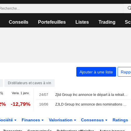
Conseils
Portefeuilles
Listes
Trading
Sc
Ajouter à une liste
Rapp
Distillateurs et caves à vin
5j.
Varia. 1 janv.
24/07
Zjld Group Inc annonce le départ à la retraite de Yan Tao, administrateur exécutif et vice-président, effectif au 24 juillet 2026
02%
-12,79%
16/06
ZJLD Group Inc annonce des nominations au sein de son conseil d'administration
Société
Finances
Valorisation
Consensus
Ratings