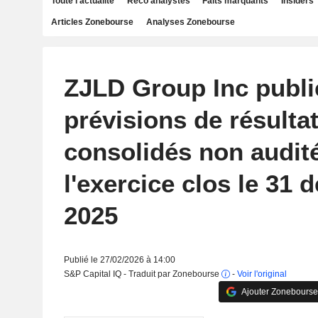
Toute l'actualité
Reco analystes
Faits marquants
Insiders
Articles Zonebourse
Analyses Zonebourse
ZJLD Group Inc publi
prévisions de résulta
consolidés non audit
l'exercice clos le 31
2025
Publié le 27/02/2026 à 14:00
S&P Capital IQ - Traduit par Zonebourse
-
Voir l'original
Ajouter Zonebourse