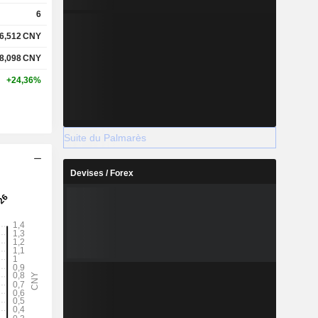
6
6,512
CNY
8,098
CNY
+24,36%
Suite du Palmarès
Devises / Forex