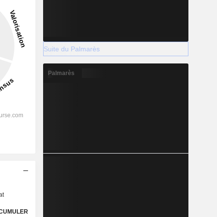
Suite du Palmarès
Palmarès
s
at
CUMULER