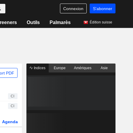
Connexion
S'abonner
reeners
Outils
Palmarès
Édition suisse
Indices
Europe
Amériques
Asie
ort PDF
CI
CI
Agenda
Secteur
Dérivés