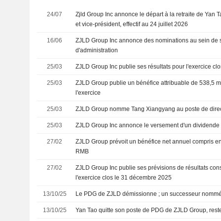
24/07
Zjld Group Inc annonce le départ à la retraite de Yan T
et vice-président, effectif au 24 juillet 2026
16/06
ZJLD Group Inc annonce des nominations au sein de 
d'administration
25/03
ZJLD Group Inc publie ses résultats pour l'exercice c
25/03
ZJLD Group publie un bénéfice attribuable de 538,5 m
l'exercice
25/03
ZJLD Group nomme Tang Xiangyang au poste de direct
25/03
ZJLD Group Inc annonce le versement d'un dividende a
27/02
ZJLD Group prévoit un bénéfice net annuel compris ent
RMB
27/02
ZJLD Group Inc publie ses prévisions de résultats con
l'exercice clos le 31 décembre 2025
13/10/25
Le PDG de ZJLD démissionne ; un successeur nomm
13/10/25
Yan Tao quitte son poste de PDG de ZJLD Group, reste