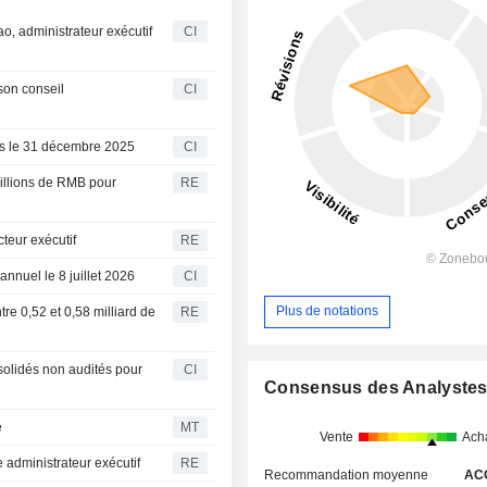
ao, administrateur exécutif
CI
son conseil
CI
los le 31 décembre 2025
CI
illions de RMB pour
RE
eur exécutif
RE
nnuel le 8 juillet 2026
CI
Plus de notations
re 0,52 et 0,58 milliard de
RE
solidés non audités pour
CI
Consensus des Analyste
é
MT
Vente
Ach
 administrateur exécutif
RE
Recommandation moyenne
AC