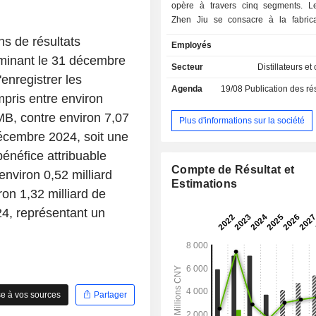
opère à travers cinq segments. 
Zhen Jiu se consacre à la fabrica
production et à la vente de produit
s de résultats
Employés
baijiu sous la marque Zhen Jiu. Le 
rminant le 31 décembre
Du se consacre à la fabrication, à la
Secteur
Distillateurs et
et à la vente de produits à base de ba
'enregistrer les
Agenda
19/08
Publication des résultat
marque Li Du. Le segment Xian
ompris entre environ
consacre à la fabrication, à la produc
MB, contre environ 7,07
vente de produits de baijiu sous
Plus d'informations sur la société
Xiang Jiao. Le segment Kai Ko
décembre 2024, soit une
consacre à la fabrication, à la produc
bénéfice attribuable
vente de produits de baijiu sous la
Compte de Résultat et
environ 0,52 milliard
Kou Xiao. Le segment « Autres » se 
Estimations
la fabrication, à la production et à 
on 1,32 milliard de
produits de baijiu sous la marque S
4, représentant un
d’autres marques.
e à vos sources
Partager